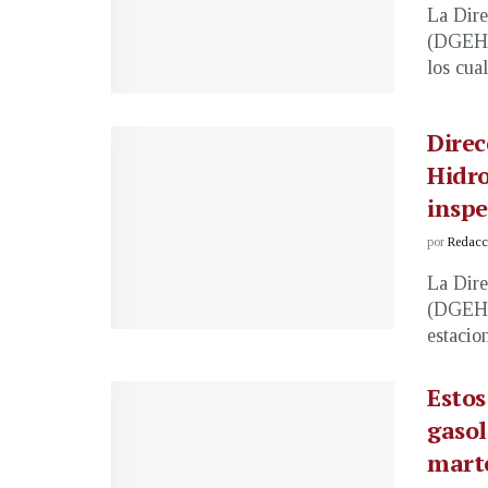
La Dire
(DGEHM)
los cual
Direc
Hidro
inspe
por
Redacci
La Dire
(DGEHM)
estacion
Estos
gasol
mart