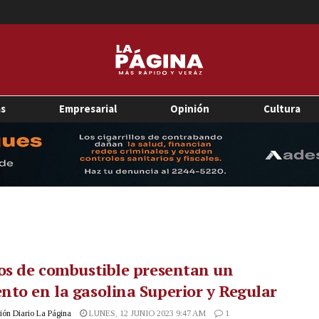
as
Empresarial
Opinión
Cultura
os de combustible presentan un
to en la gasolina Superior y Regular
ón Diario La Página
LUNES, 12 JUNIO 2023 9:47 AM
1