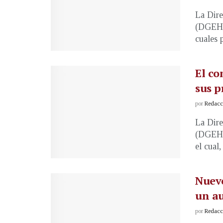
La Dire
(DGEHM)
cuales 
El co
sus p
por
Redacci
La Dire
(DGEHM)
el cual,
Nuevo
un au
por
Redacci