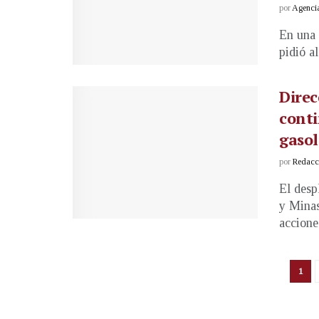
por
Agenci
En una 
pidió al
Direc
conti
gasol
por
Redacci
El desp
y Minas
acciones
1