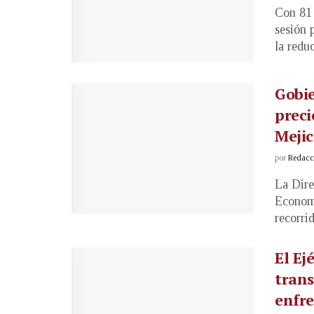
Con 81 
sesión 
la reduc
Gobie
preci
Meji
por
Redacci
La Dire
Economí
recorrid
El Ej
trans
enfre