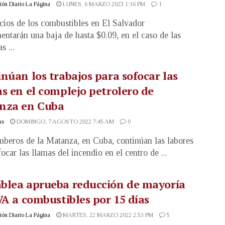
ón Diario La Página
LUNES, 6 MARZO 2023 1:16 PM
1
cios de los combustibles en El Salvador
entarán una baja de hasta $0.09, en el caso de las
s ...
núan los trabajos para sofocar las
s en el complejo petrolero de
nza en Cuba
as
DOMINGO, 7 AGOSTO 2022 7:45 AM
0
beros de la Matanza, en Cuba, continúan las labores
ocar las llamas del incendio en el centro de ...
blea aprueba reducción de mayoría
VA a combustibles por 15 días
ón Diario La Página
MARTES, 22 MARZO 2022 2:53 PM
5