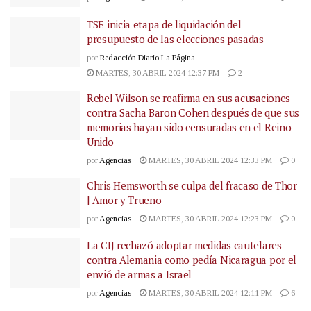
TSE inicia etapa de liquidación del
presupuesto de las elecciones pasadas
por
Redacción Diario La Página
MARTES, 30 ABRIL 2024 12:37 PM
2
Rebel Wilson se reafirma en sus acusaciones
contra Sacha Baron Cohen después de que sus
memorias hayan sido censuradas en el Reino
Unido
por
Agencias
MARTES, 30 ABRIL 2024 12:33 PM
0
Chris Hemsworth se culpa del fracaso de Thor
| Amor y Trueno
por
Agencias
MARTES, 30 ABRIL 2024 12:23 PM
0
La CIJ rechazó adoptar medidas cautelares
contra Alemania como pedía Nicaragua por el
envió de armas a Israel
por
Agencias
MARTES, 30 ABRIL 2024 12:11 PM
6