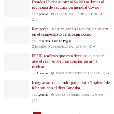
Estados Unidos aportará $4.000 millones al
programa de vacunación mundial Covax
por
Agencias
VIERNES, 19 FEBRERO 2021 9:02 AM
0
Karatecas juveniles ganan 14 medallas de oro
en el campeonato centroamericano
por
Redacción Diario La Página
DOMINGO, 28 FEBRERO 2021 9:58 AM
0
EE.UU. reafirmó que está decidido a impedir
que el régimen de Irán consiga un arma
nuclear
por
Agencias
LUNES, 22 FEBRERO 2021 8:39 AM
5
Indignación en la India por la foto “topless” de
Rihanna con el dios Ganesha
por
Agencias
JUEVES, 18 FEBRERO 2021 12:04 PM
5