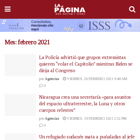
Mes:
febrero 2021
La Policía advirtió que grupos extremistas
quieren “volar el Capitolio” mientras Biden se
dirija al Congreso
por
Agencias
VIERNES, 26 FEBRERO 2021 9:48 AM
0
Nicaragua crea una secretaría «para asuntos
del espacio ultraterrestre, la Luna y otros
cuerpos celestes”
por
Agencias
VIERNES, 19 FEBRERO 2021 2:32 PM
0
Un refugiado sudanés mata a puñaladas al jefe