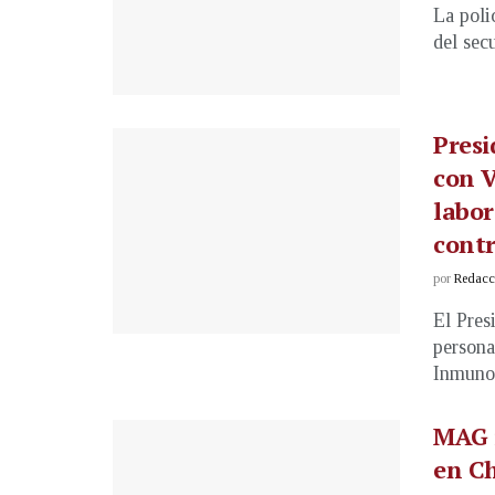
La poli
del sec
Presi
con V
labor
contr
por
Redacci
El Pres
persona
Inmunod
MAG i
en C