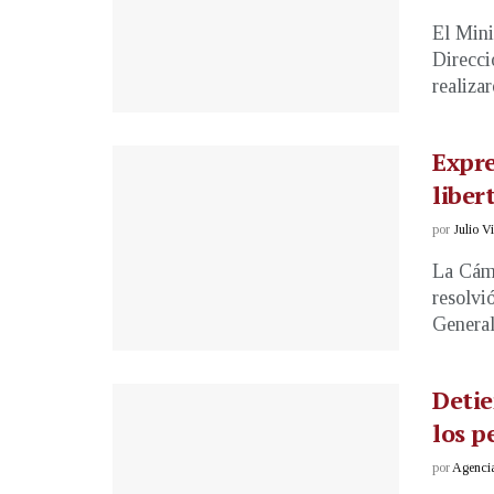
El Mini
Direcci
realizar
Expre
liber
por
Julio V
La Cáma
resolvi
General 
Detie
los p
por
Agenci