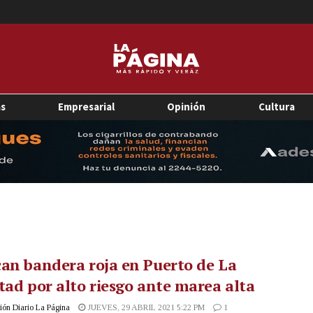
as
Empresarial
Opinión
Cultura
an bandera roja en Puerto de La
tad por alto riesgo ante marea alta
ón Diario La Página
JUEVES, 29 ABRIL 2021 5:22 PM
1