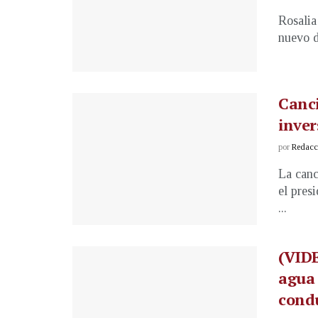
Rosalia
nuevo d
Canci
inver
por
Redacci
La canc
el pres
...
(VID
agua 
cond