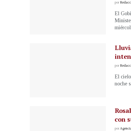
por
Redacci
El Gobi
Ministe
miércole
Lluvi
inten
por
Redacci
El ciel
noche s
Rosal
con s
por
Agenci