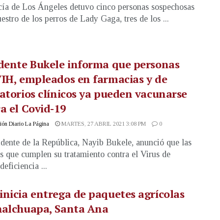
cía de Los Ángeles detuvo cinco personas sospechosas
uestro de los perros de Lady Gaga, tres de los ...
dente Bukele informa que personas
IH, empleados en farmacias y de
atorios clínicos ya pueden vacunarse
a el Covid-19
ón Diario La Página
MARTES, 27 ABRIL 2021 3:08 PM
0
idente de la República, Nayib Bukele, anunció que las
s que cumplen su tratamiento contra el Virus de
eficiencia ...
nicia entrega de paquetes agrícolas
halchuapa, Santa Ana