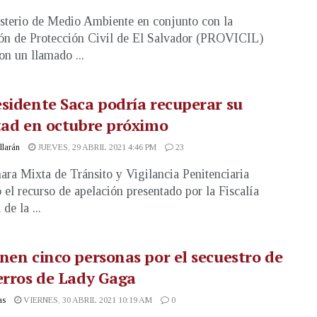
sterio de Medio Ambiente en conjunto con la
ón de Protección Civil de El Salvador (PROVICIL)
on un llamado ...
sidente Saca podría recuperar su
tad en octubre próximo
illarán
JUEVES, 29 ABRIL 2021 4:46 PM
23
ra Mixta de Tránsito y Vigilancia Penitenciaria
ó el recurso de apelación presentado por la Fiscalía
de la ...
nen cinco personas por el secuestro de
erros de Lady Gaga
as
VIERNES, 30 ABRIL 2021 10:19 AM
0