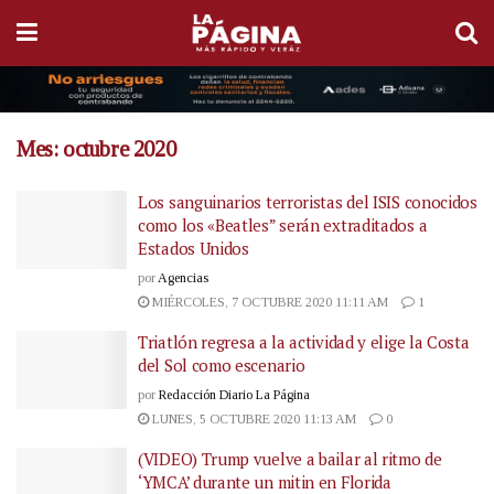
Mes:
octubre 2020
Los sanguinarios terroristas del ISIS conocidos
como los «Beatles” serán extraditados a
Estados Unidos
por
Agencias
MIÉRCOLES, 7 OCTUBRE 2020 11:11 AM
1
Triatlón regresa a la actividad y elige la Costa
del Sol como escenario
por
Redacción Diario La Página
LUNES, 5 OCTUBRE 2020 11:13 AM
0
(VIDEO) Trump vuelve a bailar al ritmo de
‘YMCA’ durante un mitin en Florida