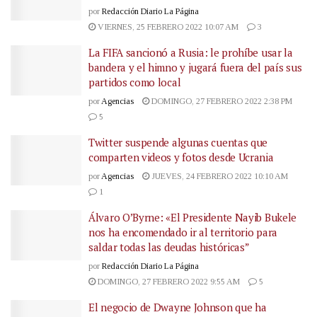
por
Redacción Diario La Página
VIERNES, 25 FEBRERO 2022 10:07 AM
3
La FIFA sancionó a Rusia: le prohíbe usar la
bandera y el himno y jugará fuera del país sus
partidos como local
por
Agencias
DOMINGO, 27 FEBRERO 2022 2:38 PM
5
Twitter suspende algunas cuentas que
comparten videos y fotos desde Ucrania
por
Agencias
JUEVES, 24 FEBRERO 2022 10:10 AM
1
Álvaro O’Byrne: «El Presidente Nayib Bukele
nos ha encomendado ir al territorio para
saldar todas las deudas históricas”
por
Redacción Diario La Página
DOMINGO, 27 FEBRERO 2022 9:55 AM
5
El negocio de Dwayne Johnson que ha