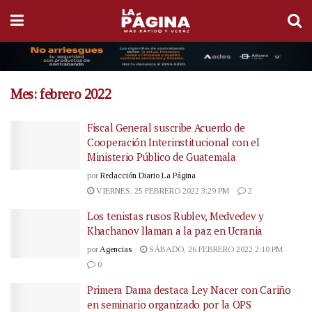
Mes:
febrero 2022
Fiscal General suscribe Acuerdo de
Cooperación Interinstitucional con el
Ministerio Público de Guatemala
por
Redacción Diario La Página
VIERNES, 25 FEBRERO 2022 3:29 PM
2
Los tenistas rusos Rublev, Medvedev y
Khachanov llaman a la paz en Ucrania
por
Agencias
SÁBADO, 26 FEBRERO 2022 2:10 PM
0
Primera Dama destaca Ley Nacer con Cariño
en seminario organizado por la OPS