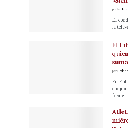
«Sie
por
Redacci
El cond
la tele
El Ci
quien
sumar
por
Redacci
En Etih
conjunt
frente a
Atlet
miérc