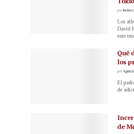
Tokio
por
Redacci
Los atl
David P
este mi
Qué d
los p
por
Agenci
El padr
de adic
Incer
de Me