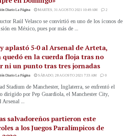
mpre en Domingo»
ón Diario La Página
MARTES, 31 AGOSTO 2021 10:49 AM
2
uctor Raúl Velasco se convirtió en uno de los íconos de
visión en México, pues por más de ...
ty aplastó 5-0 al Arsenal de Arteta,
 quedó en la cuerda floja tras no
 ni un punto tras tres jornadas
ón Diario La Página
SÁBADO, 28 AGOSTO 2021 7:33 AM
0
ad Stadium de Manchester, Inglaterra, se enfrentó el
o dirigido por Pep Guardiola, el Manchester City,
l Arsenal ...
as salvadoreños partieron este
oles a los Juegos Paralímpicos de