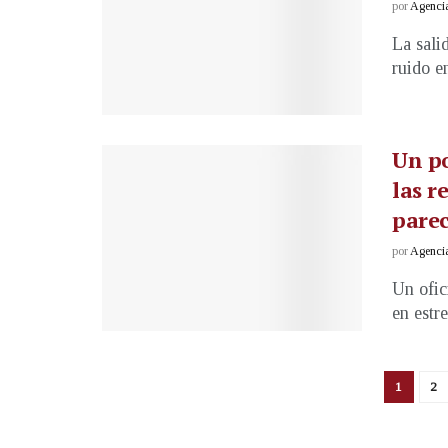
por
Agenci
La sali
ruido en
Un po
las r
parec
por
Agenci
Un ofic
en estre
1
2