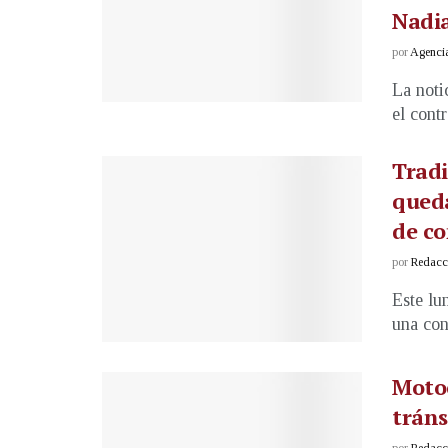
Nadi
por
Agenci
La noti
el contr
Tradi
qued
de co
por
Redacci
Este lu
una conf
Motoc
tráns
por
Redacci