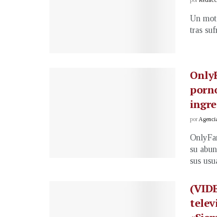
Un moto
tras suf
OnlyF
porno
ingre
por
Agenci
OnlyFan
su abun
sus usua
(VIDE
telev