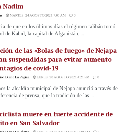
a Nadim
as
MARTES, 24 AGOSTO 2021 7:05 AM
0
cia de que en los últimos días el régimen talibán tomó
ol de Kabul, la capital de Afganistán, ...
ción de las «Bolas de fuego» de Nejapa
an suspendidas para evitar aumento
ntagios de covid-19
ón Diario La Página
LUNES, 30 AGOSTO 2021 4:21 PM
0
nes la alcaldía municipal de Nejapa anunció a través de
erencia de prensa, que la tradición de las ...
iclista muere en fuerte accidente de
ito en San Salvador
ón Diario La Página
LUNES, 23 AGOSTO 2021 9:30 AM
1