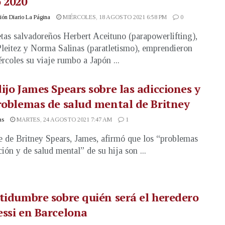
 2020
ón Diario La Página
MIÉRCOLES, 18 AGOSTO 2021 6:58 PM
0
etas salvadoreños Herbert Aceituno (parapowerlifting),
leitez y Norma Salinas (paratletismo), emprendieron
ércoles su viaje rumbo a Japón ...
ijo James Spears sobre las adicciones y
roblemas de salud mental de Britney
as
MARTES, 24 AGOSTO 2021 7:47 AM
1
e de Britney Spears, James, afirmó que los “problemas
ción y de salud mental” de su hija son ...
tidumbre sobre quién será el heredero
ssi en Barcelona