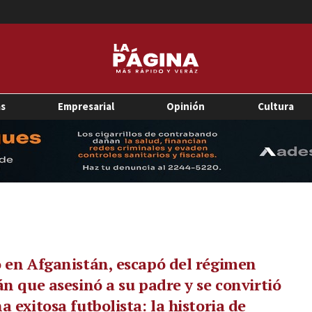
as
Empresarial
Opinión
Cultura
 en Afganistán, escapó del régimen
án que asesinó a su padre y se convirtió
a exitosa futbolista: la historia de