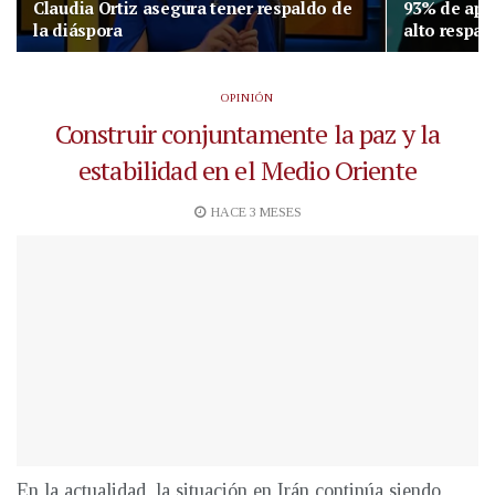
Claudia Ortiz asegura tener respaldo de
93% de apro
la diáspora
alto respa
OPINIÓN
Construir conjuntamente la paz y la
estabilidad en el Medio Oriente
HACE 3 MESES
En la actualidad, la situación en Irán continúa siendo