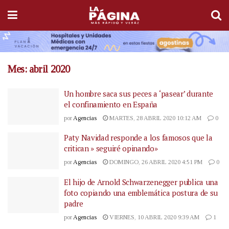
Mes:
abril 2020
Un hombre saca sus peces a ‘pasear’ durante
el confinamiento en España
por
Agencias
MARTES, 28 ABRIL 2020 10:12 AM
0
Paty Navidad responde a los famosos que la
critican » seguiré opinando»
por
Agencias
DOMINGO, 26 ABRIL 2020 4:51 PM
0
El hijo de Arnold Schwarzenegger publica una
foto copiando una emblemática postura de su
padre
por
Agencias
VIERNES, 10 ABRIL 2020 9:39 AM
1