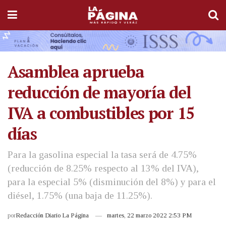
Asamblea aprueba
reducción de mayoría del
IVA a combustibles por 15
días
Para la gasolina especial la tasa será de 4.75%
(reducción de 8.25% respecto al 13% del IVA),
para la especial 5% (disminución del 8%) y para el
diésel, 1.75% (una baja de 11.25%).
por
Redacción Diario La Página
martes, 22 marzo 2022 2:53 PM