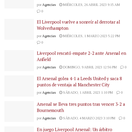
por
Agencias
MIÉRCOLES, 26 ABRIL 2023 9:15 AM
0
El Liverpool vuelve a sonreír al derrotar al
Wolverhampton
por
Agencias
MIÉRCOLES, 1 MARZO 2023 5:22 PM
0
Liverpool rescató empate 2-2 ante Arsenal en
Anfield
por
Agencias
DOMINGO, 9 ABRIL 2023 12:56 PM
0
El Arsenal golea 4-1 a Leeds United y saca 8
puntos de ventaja al Manchester City
por
Agencias
SÁBADO, 1 ABRIL 2023 1:10 PM
0
Arsenal se lleva tres puntos tras vencer 3-2 a
Bournemouth
por
Agencias
SÁBADO, 4 MARZO 2023 3:10 PM
0
En juego Liverpool Arsenal: Un árbitro