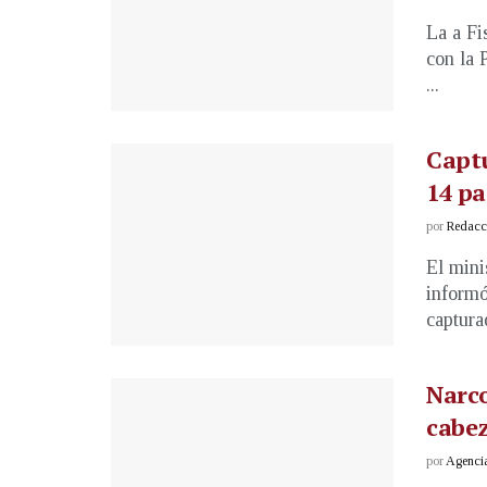
La a Fi
con la 
...
Captu
14 pa
por
Redacci
El mini
informó
capturad
Narco
cabez
por
Agenci