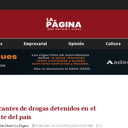
as
Empresarial
Opinión
Cultura
cantes de drogas detenidos en el
te del país
ón Diario La Página
SÁBADO, 24 AGOSTO 2024 10:29 AM
1