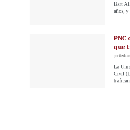
Bart Al
años, y
PNC c
que t
por
Redacci
La Unid
Civil (
trafican