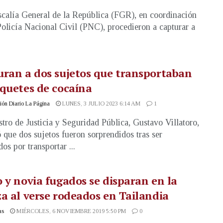
scalía General de la República (FGR), en coordinación
Policía Nacional Civil (PNC), procedieron a capturar a
ran a dos sujetos que transportaban
quetes de cocaína
ón Diario La Página
LUNES, 3 JULIO 2023 6:14 AM
1
stro de Justicia y Seguridad Pública, Gustavo Villatoro,
 que dos sujetos fueron sorprendidos tras ser
os por transportar ...
 y novia fugados se disparan en la
a al verse rodeados en Tailandia
as
MIÉRCOLES, 6 NOVIEMBRE 2019 5:50 PM
0