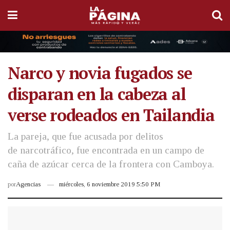
Narco y novia fugados se
disparan en la cabeza al
verse rodeados en Tailandia
La pareja, que fue acusada por delitos
de narcotráfico, fue encontrada en un campo de
caña de azúcar cerca de la frontera con Camboya.
por
Agencias
miércoles, 6 noviembre 2019 5:50 PM