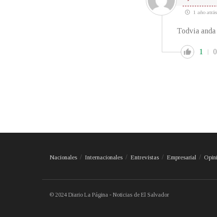
1 año atrás
Todvia anda 
1
0
Nacionales
Internacionales
Entrevistas
Empresarial
Opin
© 2024 Diario La Página - Noticias de El Salvador