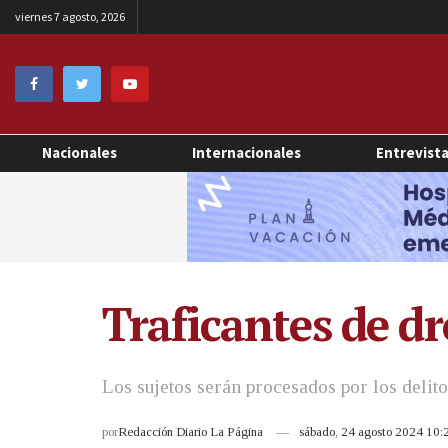
viernes 7 agosto, 2026
Nacionales
Internacionales
Entrevist
Traficantes de dr
Los sujetos serán procesados por los delitos
por
Redacción Diario La Página
sábado, 24 agosto 2024 10