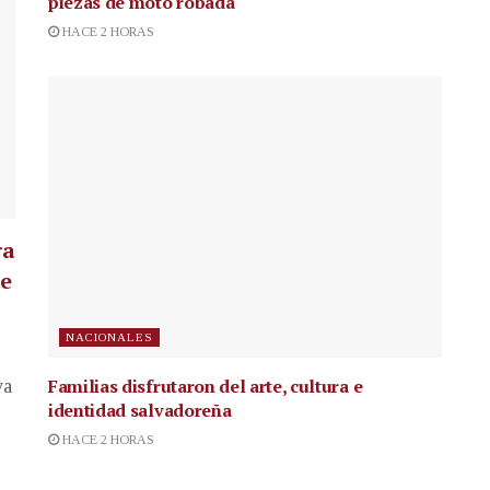
piezas de moto robada
HACE 2 HORAS
ra
te
NACIONALES
Familias disfrutaron del arte, cultura e
va
identidad salvadoreña
HACE 2 HORAS