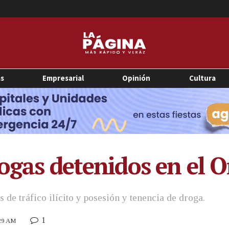
as
Empresarial
Opinión
Cultura
ogas detenidos en el O
 de tráfico ilícito y posesión y tenencia de droga.
1
:29 AM