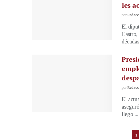
les a
por
Redacci
El dipu
Castro,
décadas
Presi
empl
desp
por
Redacci
El actu
aseguró
llego ...
1