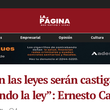
as
Empresarial
Opinión
Cultura
n las leyes serán casti
do la ley”: Ernesto C
4
AM