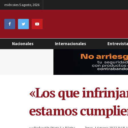
miércoles 5 agosto, 2026
Nacionales
Internacionales
Entrevist
«Los que infrinja
estamos cumplien
por
Redacción Diario La Página
lunes, 14 marzo 2022 9:18 