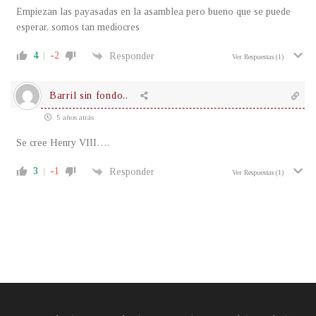
Empiezan las payasadas en la asamblea pero bueno que se puede
esperar, somos tan mediocres
4
-2
Responder
Ver Respuestas
(1)
Barril sin fondo..
5 años atrás
Se cree Henry VIII….
3
-1
Responder
Ver Respuestas
(1)