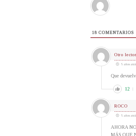
18
COMENTARIOS
Otro lecto
5 años atrá
Que devuelva
12
ROCO
5 años atrá
AHORA NO 
MÁS QUE 