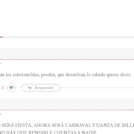
r
s
n los sobresueldos, perdón, que devuelvan lo robado quiero decir.
-1
Responder
s
SERÁ FIESTA, AHORA SERÁ CARNAVAL Y DANZA DE BILLE
NO HAY QUE RENDIRLE CUENTAS A NADIE