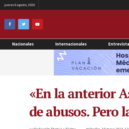
jueves 6 agosto, 2026
Nacionales
Internacionales
Entrevist
«En la anterior A
de abusos. Pero l
por
Redacción Diario La Página
miércoles, 19 mayo 2021 1