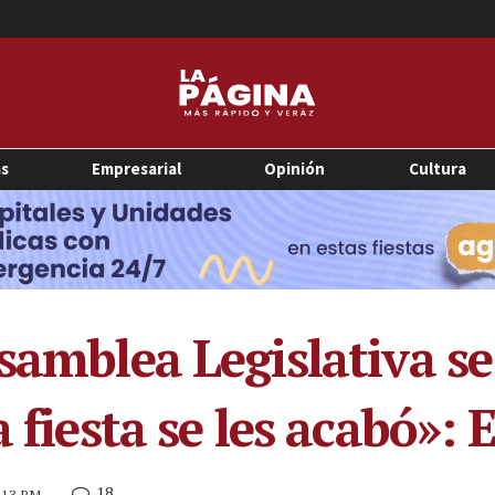
as
Empresarial
Opinión
Cultura
samblea Legislativa se
a fiesta se les acabó»:
18
2:13 PM