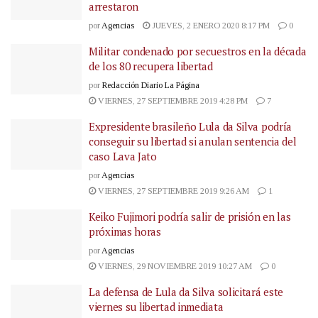
arrestaron
por
Agencias
JUEVES, 2 ENERO 2020 8:17 PM
0
Militar condenado por secuestros en la década
de los 80 recupera libertad
por
Redacción Diario La Página
VIERNES, 27 SEPTIEMBRE 2019 4:28 PM
7
Expresidente brasileño Lula da Silva podría
conseguir su libertad si anulan sentencia del
caso Lava Jato
por
Agencias
VIERNES, 27 SEPTIEMBRE 2019 9:26 AM
1
Keiko Fujimori podría salir de prisión en las
próximas horas
por
Agencias
VIERNES, 29 NOVIEMBRE 2019 10:27 AM
0
La defensa de Lula da Silva solicitará este
viernes su libertad inmediata