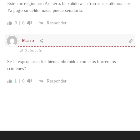
Este correligionario Arenero, ha salido a disfrutrar sus ultimos dias.
Ya pagó su delito, nadie puede señalarlo.
0
0
Responder
Mario
6 años atrás
Se le expropiaran los bienes obtenidos con esos horrendos
crímenes?
1
0
Responder