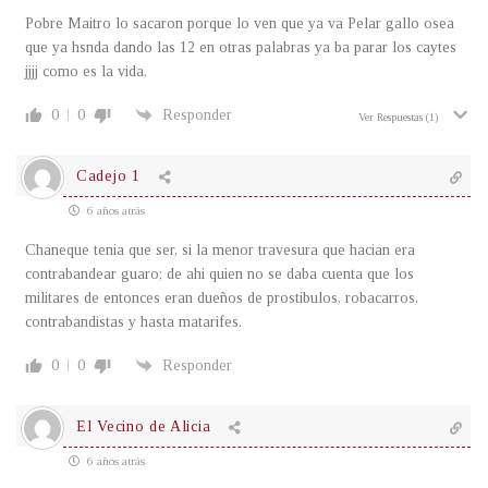
Pobre Maitro lo sacaron porque lo ven que ya va Pelar gallo osea
que ya hsnda dando las 12 en otras palabras ya ba parar los caytes
jjjj como es la vida.
0
0
Responder
Ver Respuestas
(1)
Cadejo 1
6 años atrás
Chaneque tenia que ser, si la menor travesura que hacian era
contrabandear guaro; de ahi quien no se daba cuenta que los
militares de entonces eran dueños de prostibulos, robacarros,
contrabandistas y hasta matarifes.
0
0
Responder
El Vecino de Alicia
6 años atrás