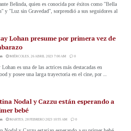
ante Belinda, quien es conocida por éxitos como "Bella
n" y "Luz sin Gravedad", sorprendió a sus seguidores al
say Lohan presume por primera vez de
mbarazo
as
MIÉRCOLES, 26 ABRIL 2023 7:00 AM
0
 Lohan es una de las actrices más destacadas en
od y posee una larga trayectoria en el cine, por ...
tina Nodal y Cazzu están esperando a
imer bebé
as
MARTES, 28 FEBRERO 2023 10:55 AM
0
an Nodal y Cazzu estarían esperando a su primer bebé,