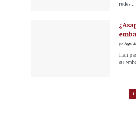
redes ...
¿Asap
emba
por
Agenci
Han pas
su emba
1