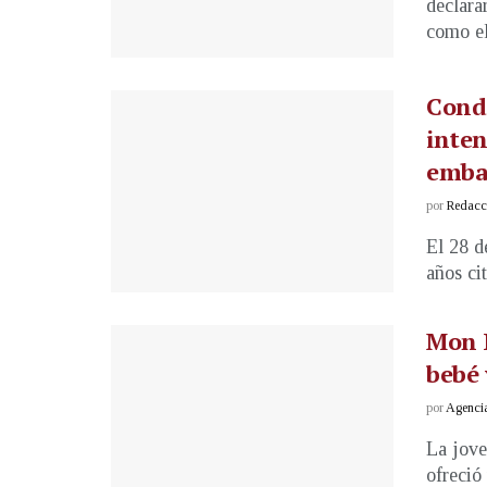
declara
como el
Conde
inten
emba
por
Redacci
El 28 d
años cit
Mon L
bebé 
por
Agenci
La jove
ofreció