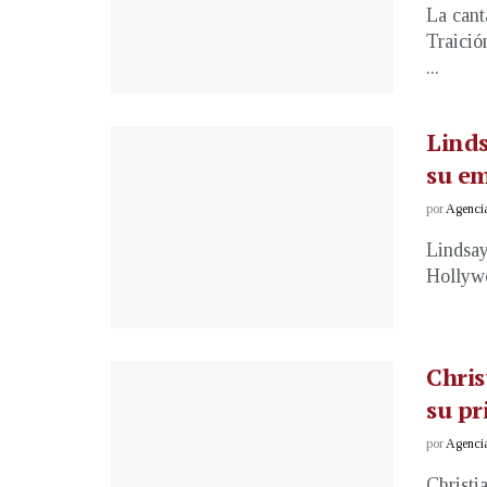
La cant
Traició
...
Lind
su e
por
Agenci
Lindsay
Hollywo
Chris
su pr
por
Agenci
Christi