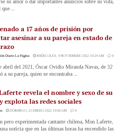
rse su amor o dar importantes anuncios sobre su vida,
 que ...
nado a 17 años de prisión por
tar asesinar a su pareja en estado de
razo
ón Diario La Página
MIÉRCOLES, 9 NOVIEMBRE 2022 10:29 AM
0
e abril del 2021, Óscar Ovidio Miranda Navas, de 32
ó a su pareja, quien se encontraba ...
aferte revela el nombre y sexo de su
y explota las redes sociales
as
DOMINGO, 23 ENERO 2022 10:06 AM
0
n pero experimentada cantante chilena, Mon Laferte,
 una noticia que en las últimas horas ha encendido las