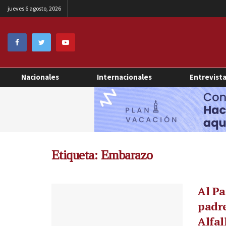
jueves 6 agosto, 2026
Nacionales
Internacionales
Entrevist
Etiqueta:
Embarazo
Al Pa
padre
Alfal