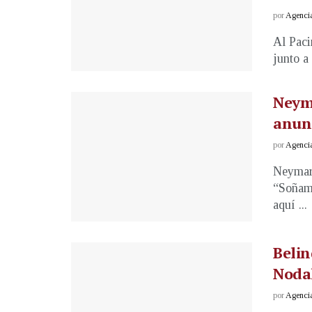
por
Agenci
Al Paci
junto a 
Neyma
anun
por
Agenci
Neymar 
“Soñamo
aquí ...
Belin
Nodal
por
Agenci