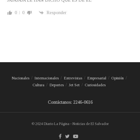
JAJAJAJA LE HAN DICHO QUE ES DE ÉL
0
0
Responder
Nacionales
Internacionales
Entrevistas
Empresarial
Opinión
Cultura
Deportes
Jet Set
Curiosidades
Contáctanos: 2246-0616
© 2024 Diario La Página - Noticias de El Salvador