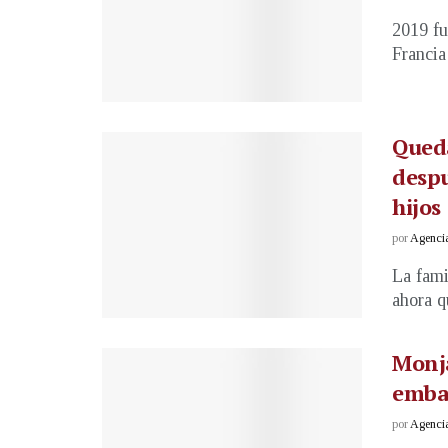
2019 fu
Francia
Qued
desp
hijos
por
Agenci
La fami
ahora q
Monja
emba
por
Agenci