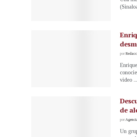
(Sinalo
Enriq
desmi
por
Redacci
Enrique
conocie
video ..
Descu
de al
por
Agenci
Un grup