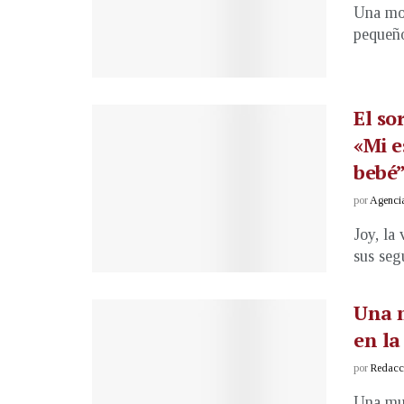
Una mon
pequeño
El so
«Mi e
bebé
por
Agenci
Joy, la
sus seg
Una m
en la
por
Redacci
Una muj