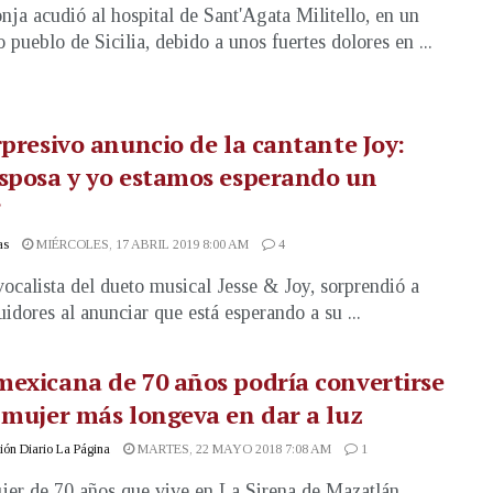
ja acudió al hospital de Sant'Agata Militello, en un
 pueblo de Sicilia, debido a unos fuertes dolores en ...
rpresivo anuncio de la cantante Joy:
sposa y yo estamos esperando un
”
as
MIÉRCOLES, 17 ABRIL 2019 8:00 AM
4
 vocalista del dueto musical Jesse & Joy, sorprendió a
uidores al anunciar que está esperando a su ...
exicana de 70 años podría convertirse
 mujer más longeva en dar a luz
ón Diario La Página
MARTES, 22 MAYO 2018 7:08 AM
1
er de 70 años que vive en La Sirena de Mazatlán