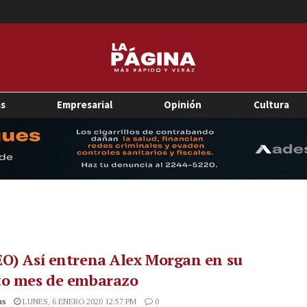
as
Empresarial
Opinión
Cultura
O) Así entrena Alex Morgan en su
to mes de embarazo
as
LUNES, 6 ENERO 2020 12:57 PM
0