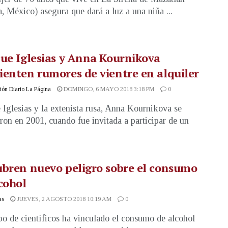
a, México) asegura que dará a luz a una niña ...
ue Iglesias y Anna Kournikova
enten rumores de vientre en alquiler
ón Diario La Página
DOMINGO, 6 MAYO 2018 3:18 PM
0
 Iglesias y la extenista rusa, Anna Kournikova se
ron en 2001, cuando fue invitada a participar de un
.
bren nuevo peligro sobre el consumo
cohol
as
JUEVES, 2 AGOSTO 2018 10:19 AM
0
o de científicos ha vinculado el consumo de alcohol