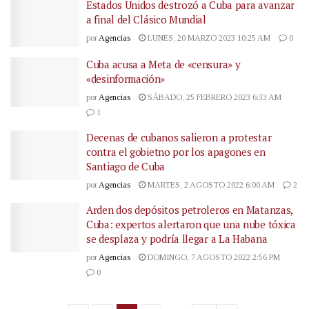
Estados Unidos destrozó a Cuba para avanzar
a final del Clásico Mundial
por
Agencias
LUNES, 20 MARZO 2023 10:25 AM
0
Cuba acusa a Meta de «censura» y
«desinformación»
por
Agencias
SÁBADO, 25 FEBRERO 2023 6:33 AM
1
Decenas de cubanos salieron a protestar
contra el gobietno por los apagones en
Santiago de Cuba
por
Agencias
MARTES, 2 AGOSTO 2022 6:00 AM
2
Arden dos depósitos petroleros en Matanzas,
Cuba: expertos alertaron que una nube tóxica
se desplaza y podría llegar a La Habana
por
Agencias
DOMINGO, 7 AGOSTO 2022 2:56 PM
0