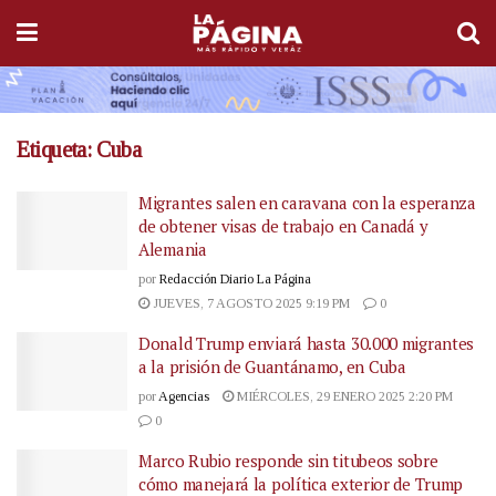
Etiqueta:
Cuba
Migrantes salen en caravana con la esperanza
de obtener visas de trabajo en Canadá y
Alemania
por
Redacción Diario La Página
JUEVES, 7 AGOSTO 2025 9:19 PM
0
Donald Trump enviará hasta 30.000 migrantes
a la prisión de Guantánamo, en Cuba
por
Agencias
MIÉRCOLES, 29 ENERO 2025 2:20 PM
0
Marco Rubio responde sin titubeos sobre
cómo manejará la política exterior de Trump