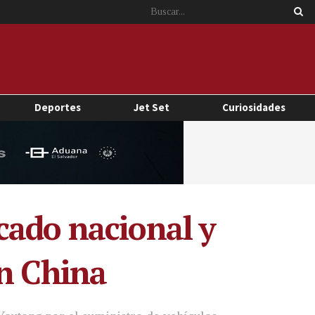
Deportes
Jet Set
Curiosidades
cado nacional y
on China