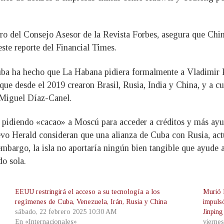
o del Consejo Asesor de la Revista Forbes, asegura que Chin
ste reporte del Financial Times.
ba ha hecho que La Habana pidiera formalmente a Vladimir Pu
ue desde el 2019 crearon Brasil, Rusia, India y China, y a cu
, Miguel Díaz-Canel.
 pidiendo «cacao» a Moscú para acceder a créditos y más ayud
evo Herald consideran que una alianza de Cuba con Rusia, actu
embargo, la isla no aportaría ningún bien tangible que ayude a
o sola.
EEUU restringirá el acceso a su tecnología a los
Murió 
regímenes de Cuba, Venezuela, Irán, Rusia y China
impuls
sábado, 22 febrero 2025 10:30 AM
Jinping
En «Internacionales»
vierne