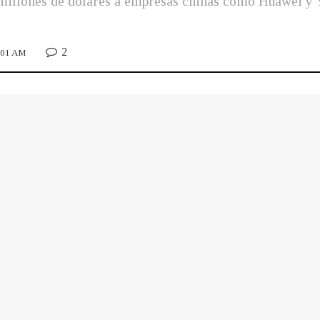
e millones de dólares a empresas chinas como Huawei y 
2
0:01 AM