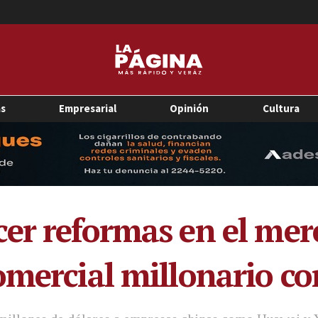
as
Empresarial
Opinión
Cultura
er reformas en el mer
omercial millonario c