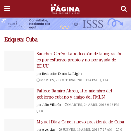
Etiqueta:
Cuba
Sánchez Cerén: La reducción de la migración
es por esfuerzo propio y no por ayuda de
EE.UU
por
Redacción Diario La Página
MARTES, 23 OCTUBRE 2018 3:14 PM
14
Fallece Ramiro Abreu, alto miembro del
gobierno cubano y amigo del FMLN
por
Julio Villarán
MARTES, 24 ABRIL 2018 9:28 PM
0
Miguel Díaz-Canel nuevo presidente de Cuba
por
Agencias
JUEVES, 19 ABRIL 2018 7:27 AM
0