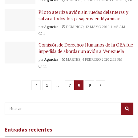
por
Agencias
SÁBADO, 11 ENERO 2020 8:12 AM
0
Piloto aterriza avión sin ruedas delanteras y
salva a todos los pasajeros en Myanmar
por
Agencias
DOMINGO, 12 MAYO 2019 11:45 AM
1
Comisión de Derechos Humanos de la OEA fue
impedida de abordar un avión a Venezuela
por
Agencias
MARTES, 4 FEBRERO 2020 2:13 PM
11
1
…
7
8
9
Entradas recientes