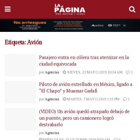
Etiqueta:
Avión
Pasajero entra en cólera tras aterrizar en la
ciudad equivocada
por
Agencias
JUEVES, 23 MAYO 2019 10:34 AM
1
Piloto de avión estrellado en México, ligado a
“El Chapo” y Muamar Gadafi
por
Agencias
MARTES, 7 MAYO 2019 1:15 PM
1
(VIDEO) Un avión quedó atrapado debajo de
un puente, pero un camionero logró
destrabarlo
por
Agencias
MIÉRCOLES, 23 OCTUBRE 2019 9:59 AM
0