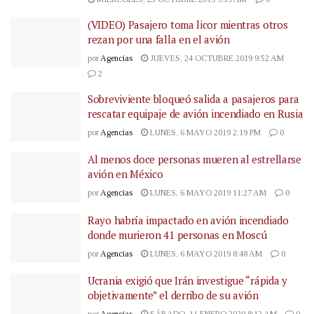
(VIDEO) Pasajero toma licor mientras otros
rezan por una falla en el avión
por
Agencias
JUEVES, 24 OCTUBRE 2019 9:52 AM
2
Sobreviviente bloqueó salida a pasajeros para
rescatar equipaje de avión incendiado en Rusia
por
Agencias
LUNES, 6 MAYO 2019 2:19 PM
0
Al menos doce personas mueren al estrellarse
avión en México
por
Agencias
LUNES, 6 MAYO 2019 11:27 AM
0
Rayo habría impactado en avión incendiado
donde murieron 41 personas en Moscú
por
Agencias
LUNES, 6 MAYO 2019 8:48 AM
0
Ucrania exigió que Irán investigue “rápida y
objetivamente” el derribo de su avión