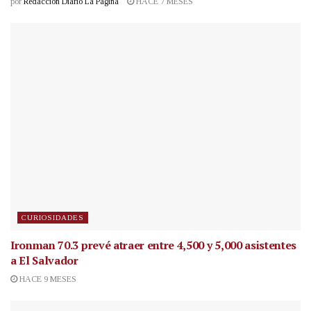
por
Redacción Diario La Página
HACE 7 MESES
CURIOSIDADES
Ironman 70.3 prevé atraer entre 4,500 y 5,000 asistentes
a El Salvador
HACE 9 MESES