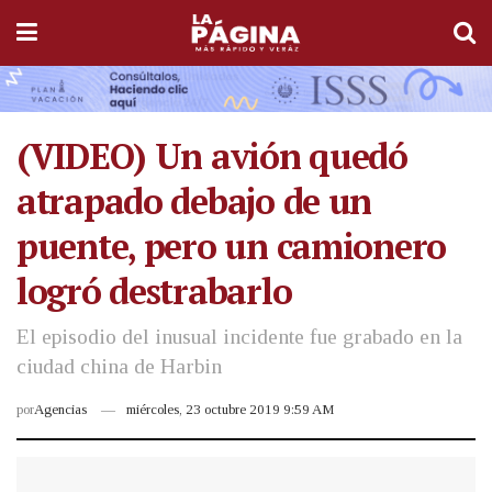
(VIDEO) Un avión quedó
atrapado debajo de un
puente, pero un camionero
logró destrabarlo
El episodio del inusual incidente fue grabado en la
ciudad china de Harbin
por
Agencias
miércoles, 23 octubre 2019 9:59 AM