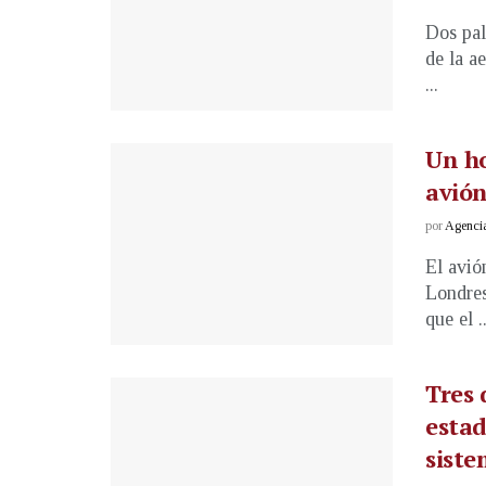
Dos pal
de la a
...
Un ho
avión
por
Agenci
El avió
Londres
que el ..
Tres 
estad
siste