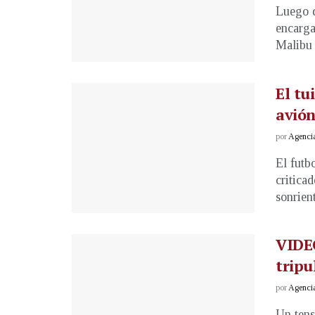
Luego d
encarga
Malibu 
El tu
avión
por
Agenci
El futb
critica
sonrien
VIDEO
tripu
por
Agenci
Un tens