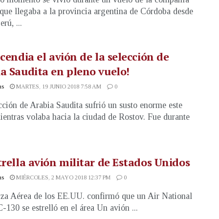
que llegaba a la provincia argentina de Córdoba desde
rú, ...
ncendia el avión de la selección de
a Saudita en pleno vuelo!
as
MARTES, 19 JUNIO 2018 7:58 AM
0
cción de Arabia Saudita sufrió un susto enorme este
ientras volaba hacia la ciudad de Rostov. Fue durante
trella avión militar de Estados Unidos
as
MIÉRCOLES, 2 MAYO 2018 12:37 PM
0
za Aérea de los EE.UU. confirmó que un Air National
-130 se estrelló en el área Un avión ...