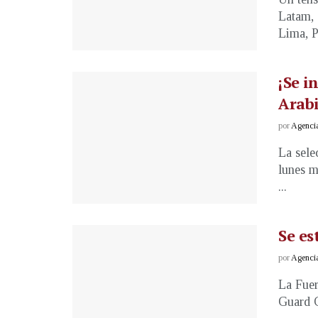
Latam, 
Lima, Pe
¡Se i
Arabi
por
Agenci
La sele
lunes m
...
Se es
por
Agenci
La Fuer
Guard C