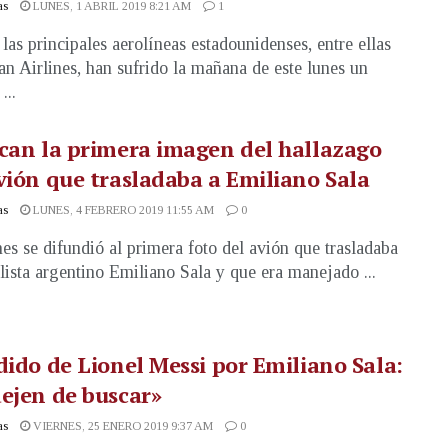
as
LUNES, 1 ABRIL 2019 8:21 AM
1
 las principales aerolíneas estadounidenses, entre ellas
n Airlines, han sufrido la mañana de este lunes un
...
can la primera imagen del hallazago
vión que trasladaba a Emiliano Sala
as
LUNES, 4 FEBRERO 2019 11:55 AM
0
nes se difundió al primera foto del avión que trasladaba
olista argentino Emiliano Sala y que era manejado ...
dido de Lionel Messi por Emiliano Sala:
ejen de buscar»
as
VIERNES, 25 ENERO 2019 9:37 AM
0