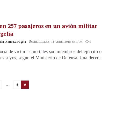
n 257 pasajeros en un avión militar
gelia
ón Diario La Página
MIÉRCOLES, 11 ABRIL 2018 8:51 AM
0
ría de víctimas mortales son miembros del ejército o
res suyos, según el Ministerio de Defensa. Una decena
…
8
9