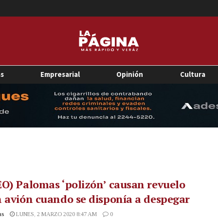
as
Empresarial
Opinión
Cultura
O) Palomas ‘polizón’ causan revuelo
 avión cuando se disponía a despegar
as
LUNES, 2 MARZO 2020 8:47 AM
0