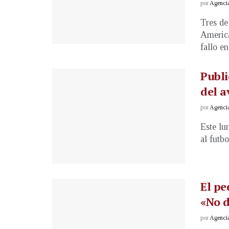
por
Agenci
Tres de
America
fallo en 
Publi
del a
por
Agenci
Este lu
al futb
El pe
«No d
por
Agenci