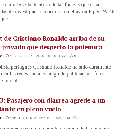
e conocerse la decisión de las fuerzas que están
das de investigar lo ocurrido con el avión Piper PA-46
que ...
it de Cristiano Ronaldo arriba de su
 privado que despertó la polémica
as
MIÉRCOLES, 23 ENERO 2019 8:51 AM
0
olista portugués Cristiano Ronaldo ha sido duramente
do en las redes sociales luego de publicar una foto
te tomada ...
: Pasajero con diarrea agrede a un
lante en pleno vuelo
as
SÁBADO, 17 NOVIEMBRE 2018 3:39 PM
1
o momento se vivió durante un vuelo de la compañía