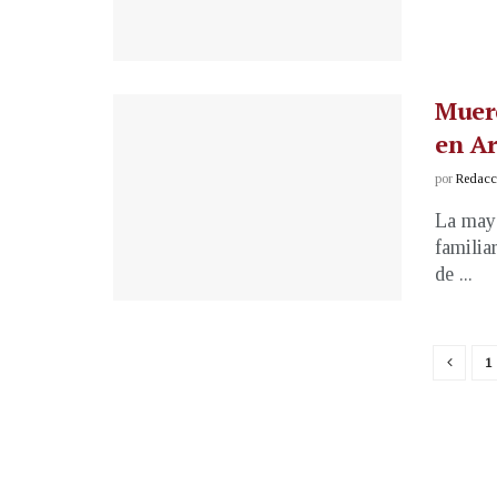
Muere
en Ar
por
Redacci
La mayo
familia
de ...
1