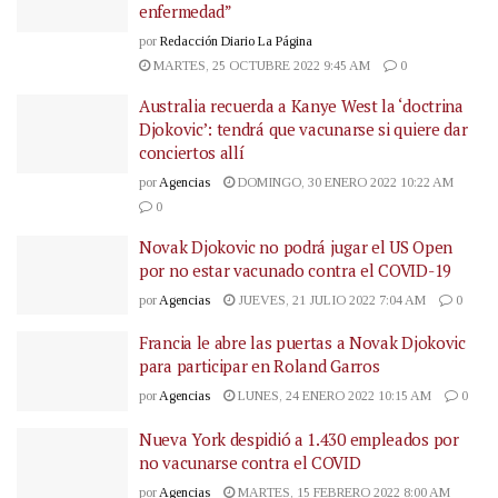
enfermedad”
por
Redacción Diario La Página
MARTES, 25 OCTUBRE 2022 9:45 AM
0
Australia recuerda a Kanye West la ‘doctrina
Djokovic’: tendrá que vacunarse si quiere dar
conciertos allí
por
Agencias
DOMINGO, 30 ENERO 2022 10:22 AM
0
Novak Djokovic no podrá jugar el US Open
por no estar vacunado contra el COVID-19
por
Agencias
JUEVES, 21 JULIO 2022 7:04 AM
0
Francia le abre las puertas a Novak Djokovic
para participar en Roland Garros
por
Agencias
LUNES, 24 ENERO 2022 10:15 AM
0
Nueva York despidió a 1.430 empleados por
no vacunarse contra el COVID
por
Agencias
MARTES, 15 FEBRERO 2022 8:00 AM