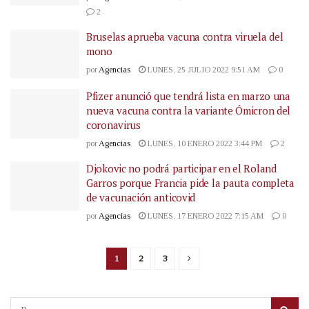
2
Bruselas aprueba vacuna contra viruela del
mono
por
Agencias
LUNES, 25 JULIO 2022 9:51 AM
0
Pfizer anunció que tendrá lista en marzo una
nueva vacuna contra la variante Ómicron del
coronavirus
por
Agencias
LUNES, 10 ENERO 2022 3:44 PM
2
Djokovic no podrá participar en el Roland
Garros porque Francia pide la pauta completa
de vacunación anticovid
por
Agencias
LUNES, 17 ENERO 2022 7:15 AM
0
1
2
3