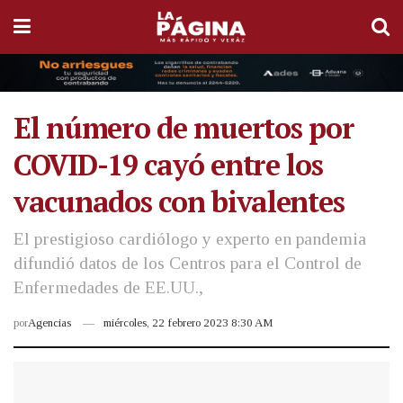
El número de muertos por
COVID-19 cayó entre los
vacunados con bivalentes
El prestigioso cardiólogo y experto en pandemia
difundió datos de los Centros para el Control de
Enfermedades de EE.UU.,
por
Agencias
miércoles, 22 febrero 2023 8:30 AM