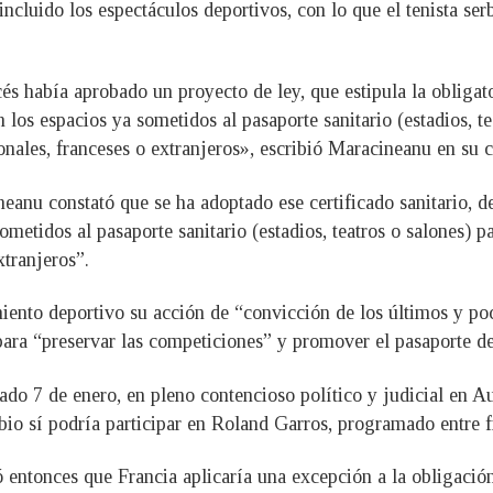
s, incluido los espectáculos deportivos, con lo que el tenista 
cés había aprobado un proyecto de ley, que estipula la oblig
n los espacios ya sometidos al pasaporte sanitario (estadios, te
ionales, franceses o extranjeros», escribió Maracineanu en su 
eanu constató que se ha adoptado ese certificado sanitario, d
ometidos al pasaporte sanitario (estadios, teatros o salones) p
xtranjeros”.
ento deportivo su acción de “convicción de los últimos y po
 para “preservar las competiciones” y promover el pasaporte de
do 7 de enero, en pleno contencioso político y judicial en Au
rbio sí podría participar en Roland Garros, programado entre 
entonces que Francia aplicaría una excepción a la obligación 