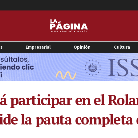
as
Empresarial
Opinión
Cultura
á participar en el Rol
ide la pauta completa