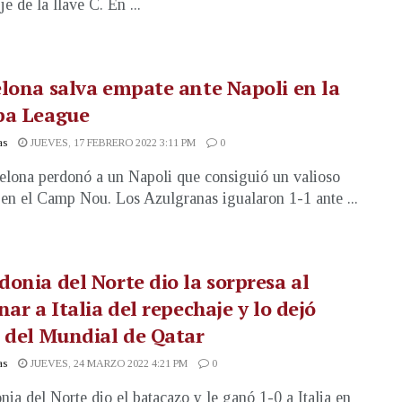
e de la llave C. En ...
lona salva empate ante Napoli en la
pa League
as
JUEVES, 17 FEBRERO 2022 3:11 PM
0
elona perdonó a un Napoli que consiguió un valioso
en el Camp Nou. Los Azulgranas igualaron 1-1 ante ...
onia del Norte dio la sorpresa al
nar a Italia del repechaje y lo dejó
 del Mundial de Qatar
as
JUEVES, 24 MARZO 2022 4:21 PM
0
ia del Norte dio el batacazo y le ganó 1-0 a Italia en