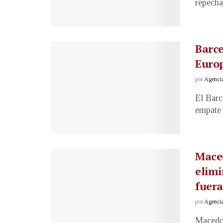
repechaj
Barce
Euro
por
Agenci
El Barc
empate 
Maced
elimi
fuera
por
Agenci
Macedon