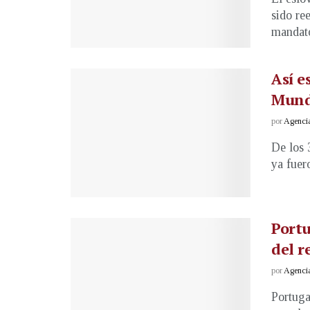
sido re
mandato
Así e
Mundi
por
Agenci
De los 
ya fuer
Portu
del r
por
Agenci
Portuga