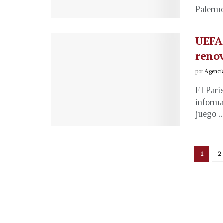
Palermo
UEFA 
reno
por
Agenci
El Parí
informa
juego ..
1
2