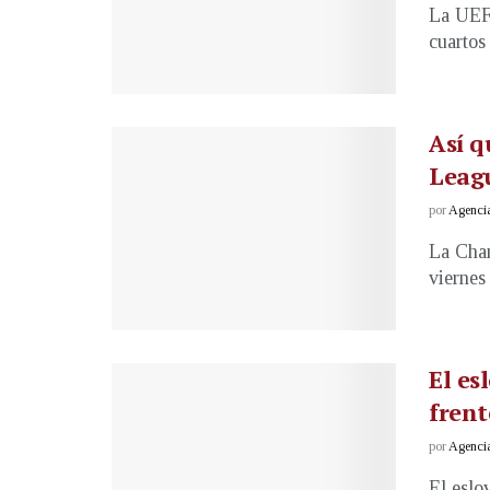
La UEFA
cuartos
Así q
Leagu
por
Agenci
La Cham
viernes 
El es
frent
por
Agenci
El eslo