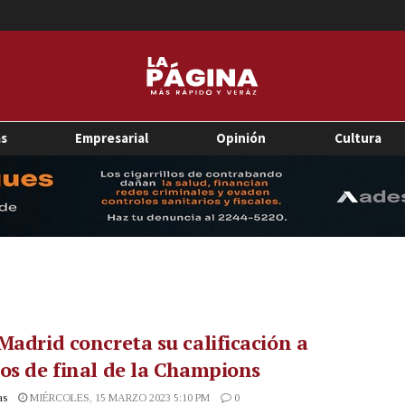
as
Empresarial
Opinión
Cultura
Madrid concreta su calificación a
os de final de la Champions
as
MIÉRCOLES, 15 MARZO 2023 5:10 PM
0