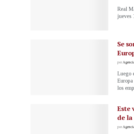
Real Ma
jueves 
Se so
Euro
por
Agenci
Luego d
Europa 
los emp
Este 
de l
por
Agenci