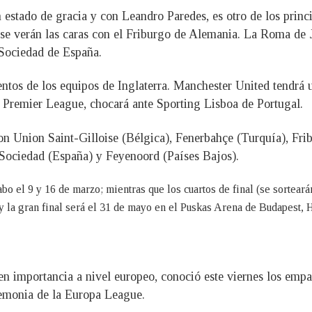
stado de gracia y con Leandro Paredes, es otro de los princip
es se verán las caras con el Friburgo de Alemania. La Roma de
 Sociedad de España.
tos de los equipos de Inglaterra. Manchester United tendrá un
la Premier League, chocará ante Sporting Lisboa de Portugal.
son Union Saint-Gilloise (Bélgica), Fenerbahçe (Turquía), Fr
l Sociedad (España) y Feyenoord (Países Bajos).
abo el 9 y 16 de marzo; mientras que los cuartos de final (se sorteará
y la gran final será el 31 de mayo en el Puskas Arena de Budapest, 
n importancia a nivel europeo, conoció este viernes los empar
remonia de la Europa League.