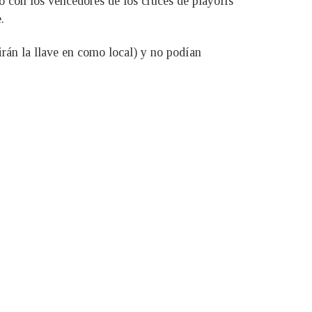
po con los vencedores de los cruces de playoffs
.
rán la llave en como local) y no podían