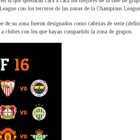
a en la que quedarán cara a cara los mejores de la fase de gru
 League con los terceros de las zonas de la Champions League
e de su zona fueron designados como cabezas de serie (defini
í a clubes con los que hayan compartido la zona de grupos.