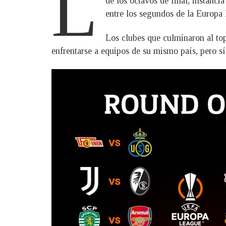
L
de los octavos de final, instanci
entre los segundos de la Europa
Los clubes que culminaron al top
enfrentarse a equipos de su mismo país, pero s