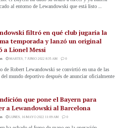
ado al entorno de Lewandowski que está listo ...
dowski filtró en qué club jugaría la
ma temporada y lanzó un original
ó a Lionel Messi
as
MARTES, 7 JUNIO 2022 8:35 AM
0
ro de Robert Lewandowski se convirtió en una de las
 del mundo deportivo después de anunciar oficialmente
ndición que pone el Bayern para
er a Lewandowski al Barcelona
as
LUNES, 16 MAYO 2022 11:09 AM
0
rn ha echado el freno de mano en la operación