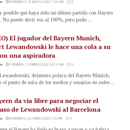
as
DOMINGO, 15 MAYO 2022 7:20 AM
0
 posible que haya sido mi último partido con Bayern
 No puedo decir eso al 100%, pero pudo ...
O) El jugador del Bayern Munich,
t Lewandowski le hace una cola a su
con una aspiradora
as
VIERNES, 21 ENERO 2022 10:51 AM
0
Lewandowski, delantero polaco del Bayern Múnich,
n el punto de mira de los medios y usuarios en redes ...
yern da vía libre para negociar el
aso de Lewandowski al Barcelona
as
DOMINGO, 26 JUNIO 2022 3:15 PM
0
nte el Bayern ha dado su brazo a torcer y ya habría