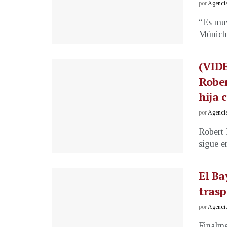
por
Agenci
“Es muy
Múnich.
(VIDE
Rober
hija 
por
Agenci
Robert 
sigue e
El Ba
trasp
por
Agenci
Finalme