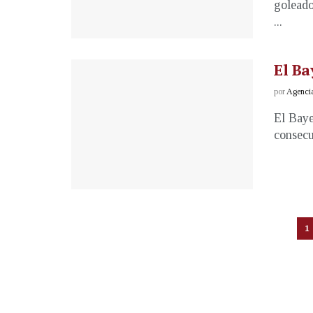
goleado
...
El Ba
por
Agenci
El Baye
consecu
1