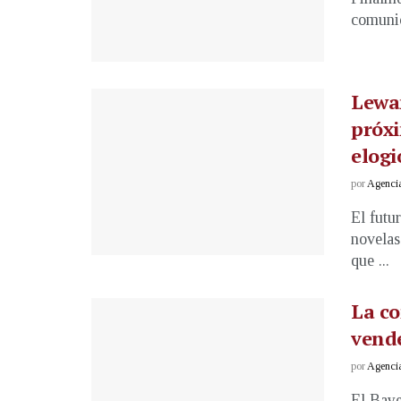
comunic
Lewan
próxi
elogi
por
Agenci
El futu
novelas
que ...
La co
vend
por
Agenci
El Baye