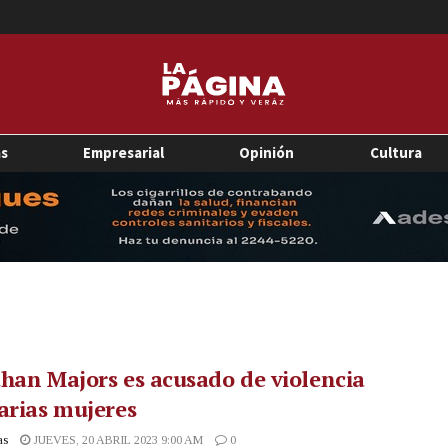
as
Empresarial
Opinión
Cultura
han Majors es acusado de violencia
arias mujeres
as
JUEVES, 20 ABRIL 2023 9:00 AM
0