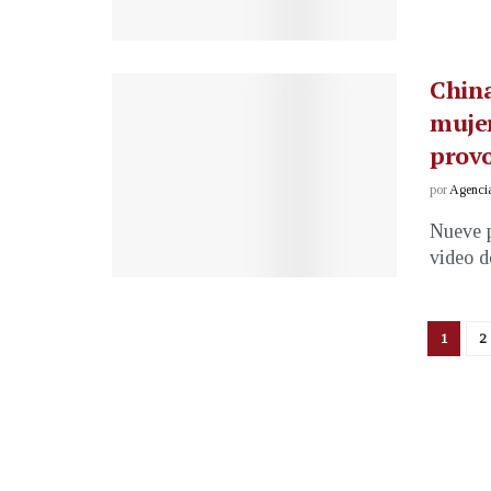
China
mujer
provo
por
Agenci
Nueve p
video d
1
2