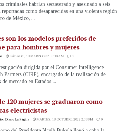
os criminales habrían secuestrado y asesinado a seis
 reportadas como desaparecidas en una violenta región
ro de México, ...
s son los modelos preferidos de
ne para hombres y mujeres
as
SÁBADO, 18 MARZO 2023 8:30 AM
0
estigación dirigida por el Consumer Intelligence
h Partners (CIRP), encargado de la realización de
s de mercado en Estados ...
de 120 mujeres se graduaron como
cas electricistas
ón Diario La Página
MARTES, 18 OCTUBRE 2022 2:38 PM
0
erno del Presidente Nayib Bukele llevó a cabo la