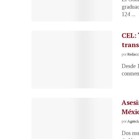
graduac
124 ...
CEL: 
trans
por
Redacci
Desde 1
conmemo
Asesi
Méxi
por
Agenci
Dos muj