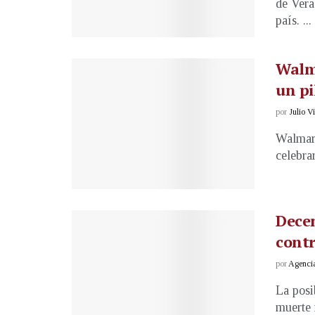
de Vera
país. ...
Walma
un pi
por
Julio V
Walmart
celebrar
Decen
contr
por
Agenci
La posi
muerte 