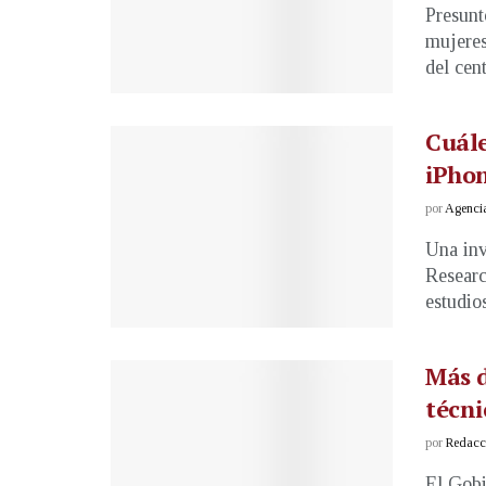
Presunt
mujeres
del cent
Cuále
iPho
por
Agenci
Una inv
Researc
estudio
Más 
técni
por
Redacci
El Gobi