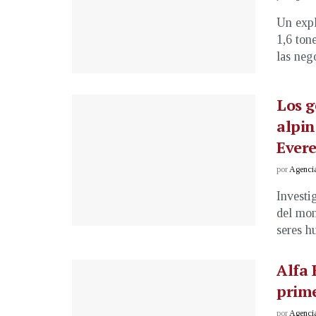
Un expl
1,6 ton
las nego
Los g
alpin
Evere
por
Agenci
Investi
del mon
seres h
Alfa 
prime
por
Agenci