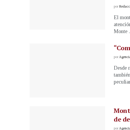
por
Redacci
El mont
atenció
Monte .
“Come
por
Agenci
Desde m
también
peculiar
Monta
de de
por
Agenci