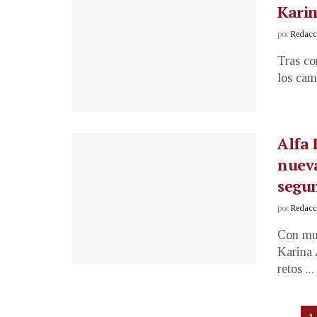
Kari
por
Redacci
Tras co
los cam
Alfa 
nueva
segun
por
Redacci
Con muc
Karina 
retos ...
1