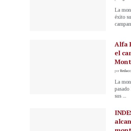
La mont
éxito s
campame
Alfa 
el c
Mont
por
Redacci
La mont
pasado 
sus ...
INDES
alcan
mont