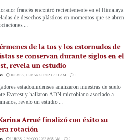
orador francés encontró recientemente en el Himalaya
eladas de desechos plásticos en momentos que se abren
ciaciones ...
érmenes de la tos y los estornudos de
istas se conservan durante siglos en el
st, revela un estudio
as
JUEVES, 16 MARZO 2023 7:31 AM
0
gadores estadounidenses analizaron muestras de suelo
te Everest y hallaron ADN microbiano asociado a
umanos, reveló un estudio ...
Karina Arrué finalizó con éxito su
ra rotación
as
LUNES, 2 MAYO 2022 8:35 AM
2