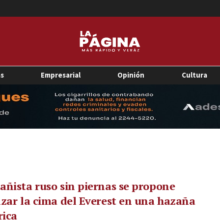
as
Empresarial
Opinión
Cultura
ñista ruso sin piernas se propone
zar la cima del Everest en una hazaña
rica