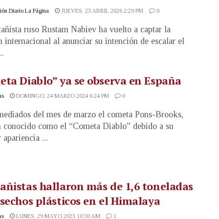
ón Diario La Página
JUEVES, 23 ABRIL 2026 2:29 PM
0
añista ruso Rustam Nabiev ha vuelto a captar la
n internacional al anunciar su intención de escalar el
..
ta Diablo” ya se observa en España
as
DOMINGO, 24 MARZO 2024 6:24 PM
0
ediados del mes de marzo el cometa Pons-Brooks,
 conocido como el “Cometa Diablo” debido a su
 apariencia ...
ñistas hallaron más de 1,6 toneladas
sechos plásticos en el Himalaya
as
LUNES, 29 MAYO 2023 10:30 AM
1