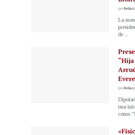
por
Redacci
La mont
preside
de ...
Prese
“Hija
Arrué
Evere
por
Redacci
Diputad
una ini
como “H
«Físi