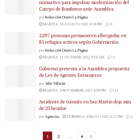
normativo para impulsar modernización del
Cuerpo de Bomberos ante Asamblea
por
Redacción Diario La Página
MARTES, 30 AGOSTO 2022 4:18 PM
0
2,097 personas permanecen albergadas en
83 refugios activos según Gobernación
por
Redacción Diario La Página
MARTES, 11 OCTUBRE 2022 9:58 AM
0
Gobierno presenta a la Asamblea propuesta
de Ley de Agentes Extranjeros
por
Julio Villarán
MARTES, 9 NOVIEMBRE 2021 9:08 PM
11
Accidente de tránsito en San Martin deja más
de 20 heridos
por
Agencias
DOMINGO, 8 MAYO 2022 6:21 PM
2
1
2
…
4