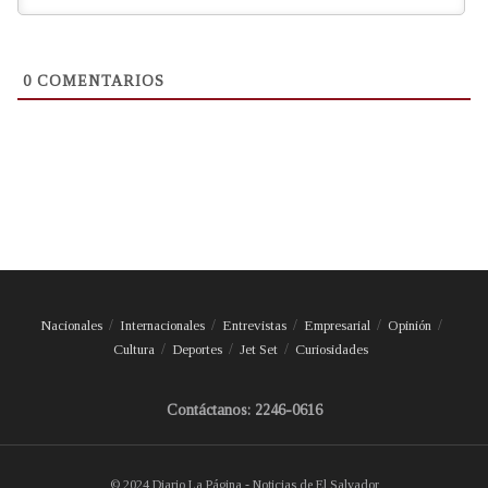
0
COMENTARIOS
Nacionales
Internacionales
Entrevistas
Empresarial
Opinión
Cultura
Deportes
Jet Set
Curiosidades
Contáctanos: 2246-0616
© 2024 Diario La Página - Noticias de El Salvador