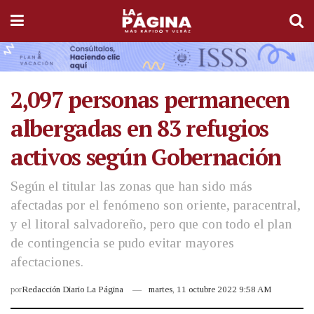
2,097 personas permanecen
albergadas en 83 refugios
activos según Gobernación
Según el titular las zonas que han sido más
afectadas por el fenómeno son oriente, paracentral,
y el litoral salvadoreño, pero que con todo el plan
de contingencia se pudo evitar mayores
afectaciones.
por
Redacción Diario La Página
martes, 11 octubre 2022 9:58 AM