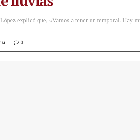
e lluvias
López explicó que, «Vamos a tener un temporal. Hay mu
0
 PM