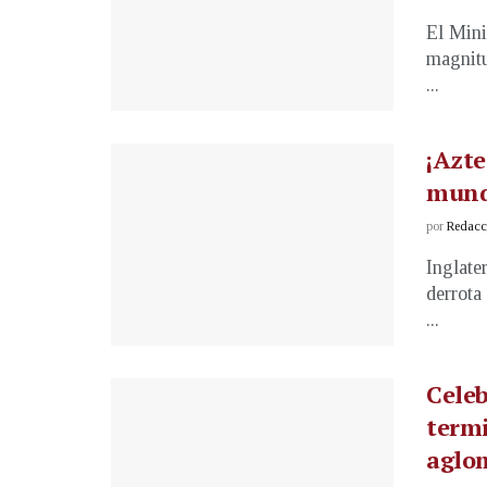
El Mini
magnitu
...
¡Azte
mund
por
Redacci
Inglate
derrota
...
Celeb
termi
aglo