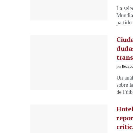
La sele
Mundial
partido .
Ciuda
dudas
tran
por
Redacci
Un anál
sobre l
de Fútbo
Hotel
repo
críti