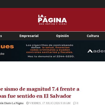
as
Empresarial
Opinión
Cultura
e sismo de magnitud 7.4 frente a
as fue sentido en El Salvador
ón Diario La Página
VIERNES, 17 JULIO 2026 9:18 AM
0