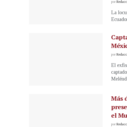
por
Redacci
La locu
Ecuador,
Capta
Méxic
por
Redacci
El exfi
captado
Melénde
Más d
prese
el M
por
Redacci