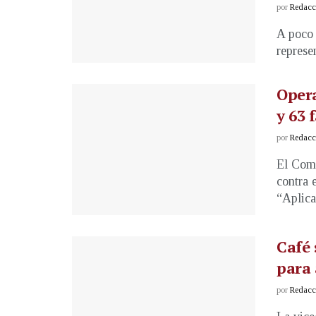
por
Redacci
A poco 
represen
Opera
y 63 
por
Redacci
El Coma
contra 
“Aplican
Café 
para 
por
Redacci