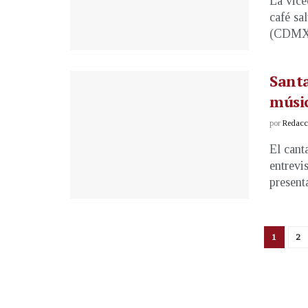
La vice
café sa
(CDMX)
Santa
músic
por
Redacci
El cant
entrevi
presenta
1
2