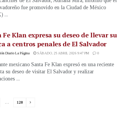
canciller de El Salvador, Adriana Mira, informó que el
lvadoreño fue promovido en la Ciudad de México
 ...
 Fe Klan expresa su deseo de llevar su
a a centros penales de El Salvador
ón Diario La Página
SÁBADO, 25 ABRIL 2026 9:47 PM
0
ante mexicano Santa Fe Klan expresó en una reciente
sta su deseo de visitar El Salvador y realizar
ciones ...
…
128