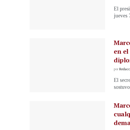
El pres
jueves 
Marco
en el
dipl
por
Redacci
El secr
sostuvo
Marco
cualq
dema