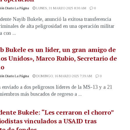
ón Diario La Página
LUNES, 31 MARZO 2025 8:30 AM
0
idente Nayib Bukele, anunció la exitosa transferencia
riminales de alta peligrosidad en una operación militar
 con ...
b Bukele es un líder, un gran amigo de
os Unidos», Marco Rubio, Secretario de
do
ón Diario La Página
DOMINGO, 16 MARZO 2025 7:39 AM
0
enviado a dos peligrosos líderes de la MS-13 y a 21
miembros más buscados de regreso a ...
dente Bukele: “Les cerraron el chorro”
iodistas vinculados a USAID tras
te de fondos