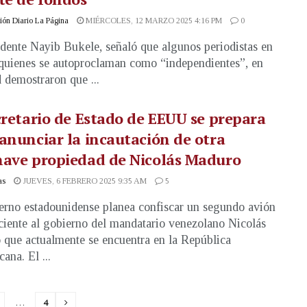
ón Diario La Página
MIÉRCOLES, 12 MARZO 2025 4:16 PM
0
idente Nayib Bukele, señaló que algunos periodistas en
 quienes se autoproclaman como “independientes”, en
d demostraron que ...
cretario de Estado de EEUU se prepara
anunciar la incautación de otra
nave propiedad de Nicolás Maduro
as
JUEVES, 6 FEBRERO 2025 9:35 AM
5
erno estadounidense planea confiscar un segundo avión
ciente al gobierno del mandatario venezolano Nicolás
que actualmente se encuentra en la República
ana. El ...
…
4