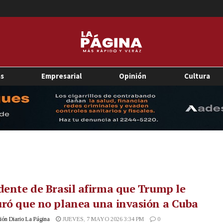
as
Empresarial
Opinión
Cultura
dente de Brasil afirma que Trump le
ró que no planea una invasión a Cuba
ón Diario La Página
JUEVES, 7 MAYO 2026 3:34 PM
0