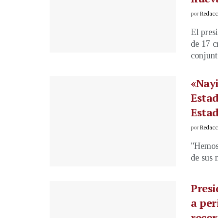
por
Redacci
El pres
de 17 c
conjunta
«Nayi
Estad
Esta
por
Redacci
"Hemos 
de sus 
Presi
a per
recor