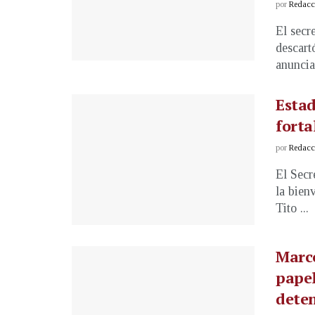
por
Redacci
El secr
descart
anuncia
Estad
forta
por
Redacci
El Secr
la bien
Tito ...
Marco
papel
dete