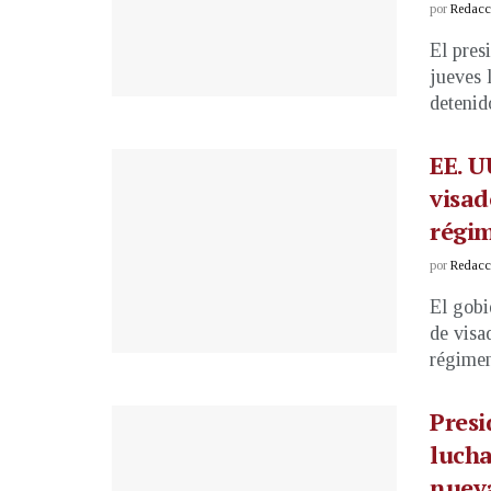
por
Redacci
El pres
jueves 
detenido
EE. U
visad
régi
por
Redacci
El gobi
de visa
régimen
Presi
lucha
nuev