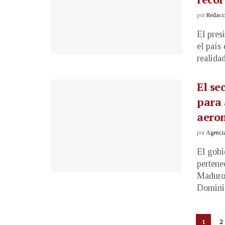
por
Redacci
El pres
el país
realida
El se
para 
aero
por
Agenci
El gobi
pertene
Maduro 
Dominic
1
2