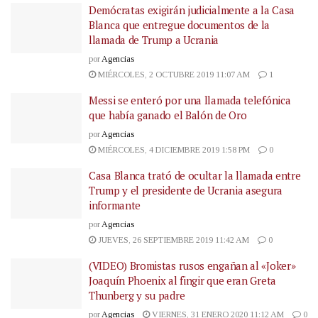
Demócratas exigirán judicialmente a la Casa
Blanca que entregue documentos de la
llamada de Trump a Ucrania
por
Agencias
MIÉRCOLES, 2 OCTUBRE 2019 11:07 AM
1
Messi se enteró por una llamada telefónica
que había ganado el Balón de Oro
por
Agencias
MIÉRCOLES, 4 DICIEMBRE 2019 1:58 PM
0
Casa Blanca trató de ocultar la llamada entre
Trump y el presidente de Ucrania asegura
informante
por
Agencias
JUEVES, 26 SEPTIEMBRE 2019 11:42 AM
0
(VIDEO) Bromistas rusos engañan al «Joker»
Joaquín Phoenix al fingir que eran Greta
Thunberg y su padre
por
Agencias
VIERNES, 31 ENERO 2020 11:12 AM
0