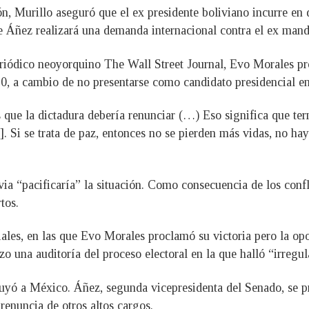
n, Murillo aseguró que el ex presidente boliviano incurre en 
ne Áñez realizará una demanda internacional contra el ex mand
periódico neoyorquino The Wall Street Journal, Evo Morales p
0, a cambio de no presentarse como candidato presidencial en 
 que la dictadura debería renunciar (…) Eso significa que te
. Si se trata de paz, entonces no se pierden más vidas, no hay
ia “pacificaría” la situación. Como consecuencia de los confl
tos.
nciales, en las que Evo Morales proclamó su victoria pero la o
una auditoría del proceso electoral en la que halló “irregul
yó a México. Áñez, segunda vicepresidenta del Senado, se pro
renuncia de otros altos cargos.