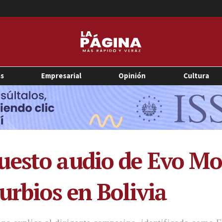
as
Empresarial
Opinión
Cultura
uesto audio de Evo Mo
urbios en Bolivia