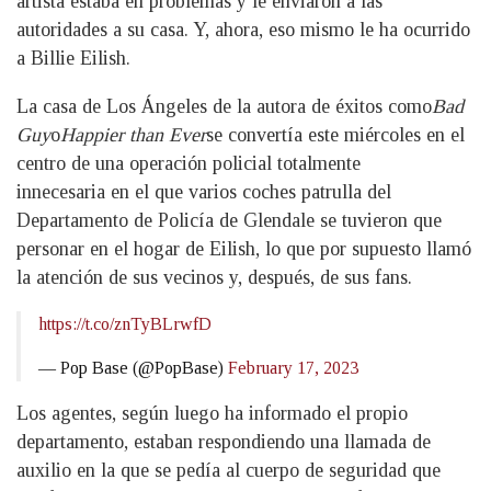
artista estaba en problemas y le enviaron a las
autoridades a su casa. Y, ahora, eso mismo le ha ocurrido
a Billie Eilish.
La casa de Los Ángeles de la autora de éxitos como
Bad
Guy
o
Happier than Ever
se convertía este miércoles en el
centro de una operación policial totalmente
innecesaria en el que varios coches patrulla del
Departamento de Policía de Glendale se tuvieron que
personar en el hogar de Eilish, lo que por supuesto llamó
la atención de sus vecinos y, después, de sus fans.
https://t.co/znTyBLrwfD
— Pop Base (@PopBase)
February 17, 2023
Los agentes, según luego ha informado el propio
departamento, estaban respondiendo una llamada de
auxilio en la que se pedía al cuerpo de seguridad que