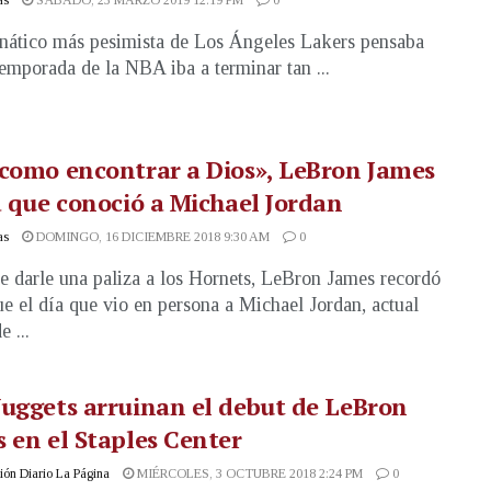
anático más pesimista de Los Ángeles Lakers pensaba
temporada de la NBA iba a terminar tan ...
como encontrar a Dios», LeBron James
a que conoció a Michael Jordan
as
DOMINGO, 16 DICIEMBRE 2018 9:30 AM
0
e darle una paliza a los Hornets, LeBron James recordó
e el día que vio en persona a Michael Jordan, actual
 ...
uggets arruinan el debut de LeBron
 en el Staples Center
ón Diario La Página
MIÉRCOLES, 3 OCTUBRE 2018 2:24 PM
0