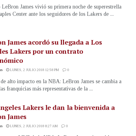
o LeBron James vivió su primera noche de superestrella
taples Center ante los seguidores de los Lakers de ...
n James acordó su llegada a Los
es Lakers por un contrato
onómico
as
LUNES, 2 JULIO 2018 12:58 PM
0
 de alto impacto en la NBA: LeBron James se cambia a
as franquicias más representativas de la ...
ngeles Lakers le dan la bienvenida a
on James
as
LUNES, 2 JULIO 2018 8:27 AM
0