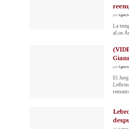
reem
por
Agenci
La temp
aLos Án
(VID
Giann
por
Agenci
El Jueg
LeBron 
remonta
Lebro
despu
por
Agenci