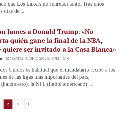
do que Los Lakers no sonreían tanto. Tras unos
 días de ...
on James a Donald Trump: «No
ta quién gane la final de la NBA,
 quiere ser invitado a la Casa Blanca»
as
MARTES, 5 JUNIO 2018 5:48 PM
0
dos Unidos es habitual que el mandatario recibe a los
es de las ligas más importantes del país,
(baloncesto), la NFL (fútbol americano) ...
2
3