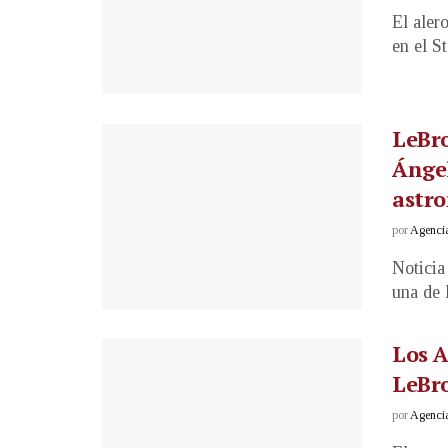
El aler
en el S
LeBro
Ángel
astr
por
Agenci
Noticia
una de l
Los A
LeBr
por
Agenci