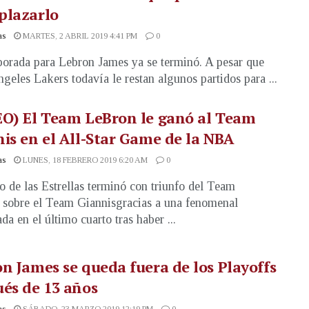
plazarlo
as
MARTES, 2 ABRIL 2019 4:41 PM
0
orada para Lebron James ya se terminó. A pesar que
geles Lakers todavía le restan algunos partidos para ...
EO) El Team LeBron le ganó al Team
is en el All-Star Game de la NBA
as
LUNES, 18 FEBRERO 2019 6:20 AM
0
o de las Estrellas terminó con triunfo del Team
sobre el Team Giannisgracias a una fenomenal
da en el último cuarto tras haber ...
n James se queda fuera de los Playoffs
és de 13 años
as
SÁBADO, 23 MARZO 2019 12:19 PM
0