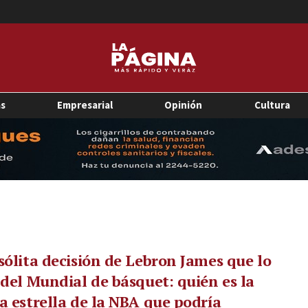
as
Empresarial
Opinión
Cultura
sólita decisión de Lebron James que lo
 del Mundial de básquet: quién es la
a estrella de la NBA que podría