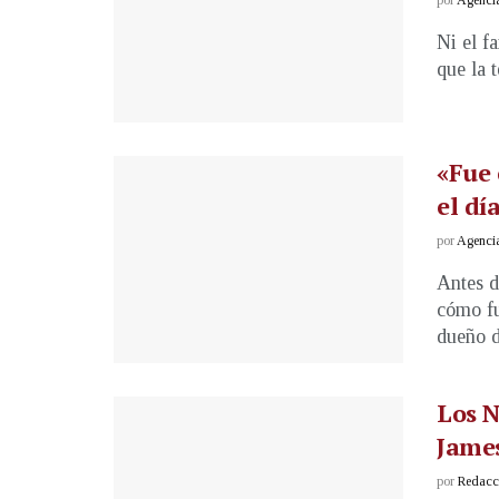
Ni el f
que la 
«Fue 
el dí
por
Agenci
Antes d
cómo fu
dueño de
Los N
James
por
Redacci