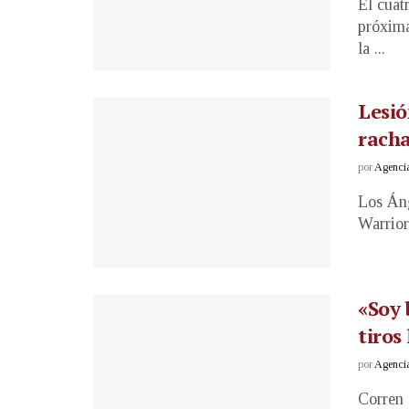
El cuat
próxima
la ...
Lesió
racha
por
Agenci
Los Áng
Warrior
«Soy 
tiros 
por
Agenci
Corren 