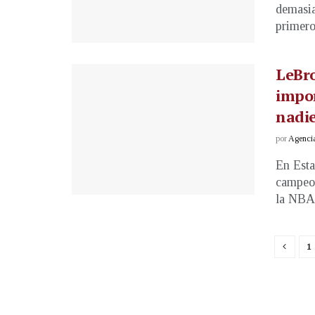
demasia
primeros
LeBr
impor
nadie
por
Agenci
En Esta
campeon
la NBA 
1