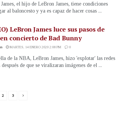
James, el hijo de LeBron James, tiene condiciones
gar al baloncesto y ya es capaz de hacer cosas ...
O) LeBron James luce sus pasos de
 en concierto de Bad Bunny
as
MARTES, 14 ENERO 2020 2:08 PM
0
ella de la NBA, LeBron James, hizo 'explotar' las redes
s después de que se viralizaran imágenes de el ...
2
3