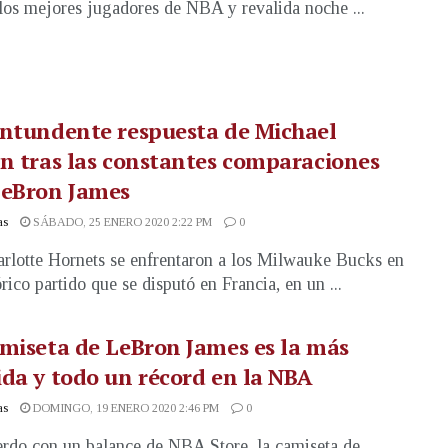
los mejores jugadores de NBA y revalida noche ...
ontundente respuesta de Michael
n tras las constantes comparaciones
LeBron James
as
SÁBADO, 25 ENERO 2020 2:22 PM
0
rlotte Hornets se enfrentaron a los Milwauke Bucks en
rico partido que se disputó en Francia, en un ...
miseta de LeBron James es la más
da y todo un récord en la NBA
as
DOMINGO, 19 ENERO 2020 2:46 PM
0
rdo con un balance de NBA Store, la camiseta de