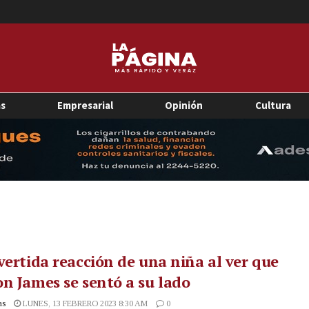
as
Empresarial
Opinión
Cultura
vertida reacción de una niña al ver que
n James se sentó a su lado
as
LUNES, 13 FEBRERO 2023 8:30 AM
0