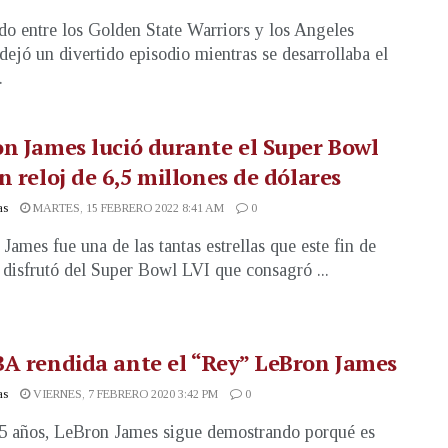
ido entre los Golden State Warriors y los Angeles
dejó un divertido episodio mientras se desarrollaba el
.
n James lució durante el Super Bowl
n reloj de 6,5 millones de dólares
as
MARTES, 15 FEBRERO 2022 8:41 AM
0
James fue una de las tantas estrellas que este fin de
disfrutó del Super Bowl LVI que consagró ...
A rendida ante el “Rey” LeBron James
as
VIERNES, 7 FEBRERO 2020 3:42 PM
0
5 años, LeBron James sigue demostrando porqué es