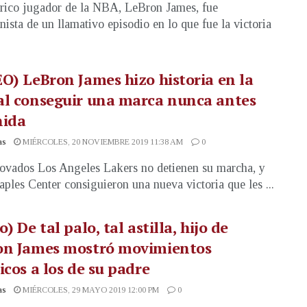
órico jugador de la NBA, LeBron James, fue
nista de un llamativo episodio en lo que fue la victoria
O) LeBron James hizo historia en la
al conseguir una marca nunca antes
nida
as
MIÉRCOLES, 20 NOVIEMBRE 2019 11:38 AM
0
ovados Los Angeles Lakers no detienen su marcha, y
taples Center consiguieron una nueva victoria que les ...
o) De tal palo, tal astilla, hijo de
on James mostró movimientos
icos a los de su padre
as
MIÉRCOLES, 29 MAYO 2019 12:00 PM
0