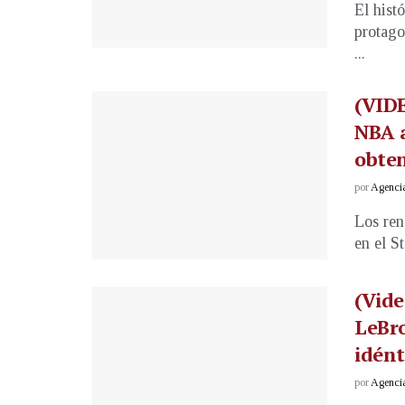
El hist
protago
...
(VIDE
NBA 
obte
por
Agenci
Los ren
en el S
(Vide
LeBr
idént
por
Agenci