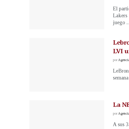
El part
Lakers 
juego ..
Lebro
LVI u
por
Agenci
LeBron 
semana 
La NB
por
Agenci
A sus 3