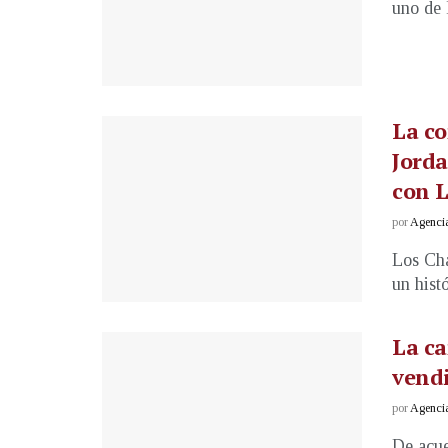
uno de 
La c
Jorda
con 
por
Agenci
Los Cha
un histó
La ca
vendi
por
Agenci
De acue