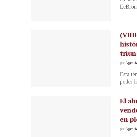
LeBron 
(VID
histó
triun
por
Agenci
Esta te
poder l
El ab
vende
en pl
por
Agenci