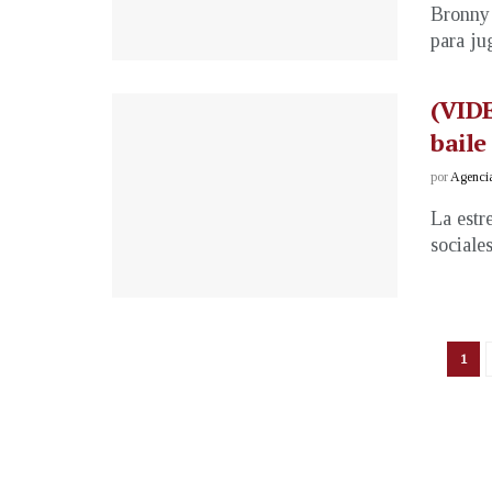
Bronny 
para ju
(VIDE
baile
por
Agenci
La estr
sociale
1