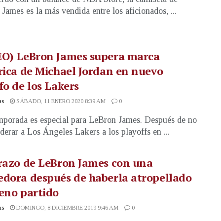
James es la más vendida entre los aficionados, ...
EO) LeBron James supera marca
rica de Michael Jordan en nuevo
fo de los Lakers
as
SÁBADO, 11 ENERO 2020 8:39 AM
0
mporada es especial para LeBron James. Después de no
iderar a Los Ángeles Lakers a los playoffs en ...
razo de LeBron James con una
dora después de haberla atropellado
eno partido
as
DOMINGO, 8 DICIEMBRE 2019 9:46 AM
0