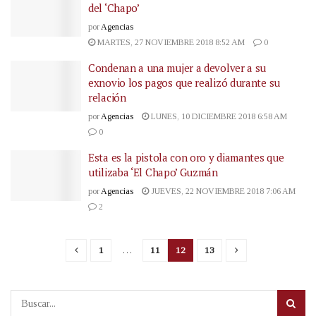
del ‘Chapo’
por
Agencias
MARTES, 27 NOVIEMBRE 2018 8:52 AM
0
Condenan a una mujer a devolver a su
exnovio los pagos que realizó durante su
relación
por
Agencias
LUNES, 10 DICIEMBRE 2018 6:58 AM
0
Esta es la pistola con oro y diamantes que
utilizaba ‘El Chapo’ Guzmán
por
Agencias
JUEVES, 22 NOVIEMBRE 2018 7:06 AM
2
1
…
11
12
13