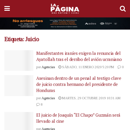
Etiqueta:
Juicio
Manifestantes iraníes exigen la renuncia del
Ayatollah tras el derribo del avión ucraniano
por
Agencias
SÁBADO, 11 ENERO 2020 5:20 PM
0
Asesinan dentro de un penal al testigo clave
de juicio contra hermano del presidente de
Honduras
por
Agencias
MARTES, 29 OCTUBRE 2019 10:31 AM
8
El juicio de Joaquín “El Chapo” Guzmán será
llevado al cine
por
Agencias