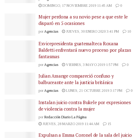
DOMINGO, 17 NOVIEMBRE 2019 11:45 AM
0
Mujer perdona a su novio pese a que este le
disparó en 5 ocasiones
por
Agencias
JUEVES, 30 ENERO 2020 3:41 PM
10
Exvicepresidenta guatemalteca Roxana
Baldetti enfrentará nuevo proceso por plazas
fantasmas
por
Agencias
VIERNES, 3 MAYO 2019 1:57 PM
0
Julian Assange compareció confuso y
balbuceante ante la justicia británica
por
Agencias
LUNES, 21 OCTUBRE 2019 3:17 PM
0
Instalan juicio contra Bukele por expresiones
de violencia contra la mujer
por
Redacción Diario La Página
JUEVES, 28 MARZO 2019 11:44 AM
15
Expulsan a Emma Coronel de la sala del juicio