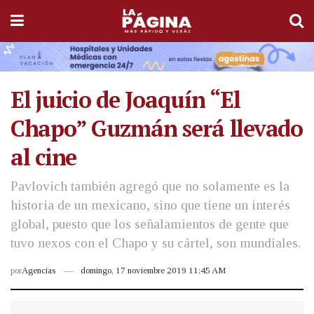
El juicio de Joaquín “El
Chapo” Guzmán será llevado
al cine
Pavlovich también agregó que no solamente es la
historia de un mexicano, sino que tiene un interés
global, puesto que los señalamientos de gente que
tuvo nexos con el Chapo y su cártel, son mundiales.
por
Agencias
domingo, 17 noviembre 2019 11:45 AM