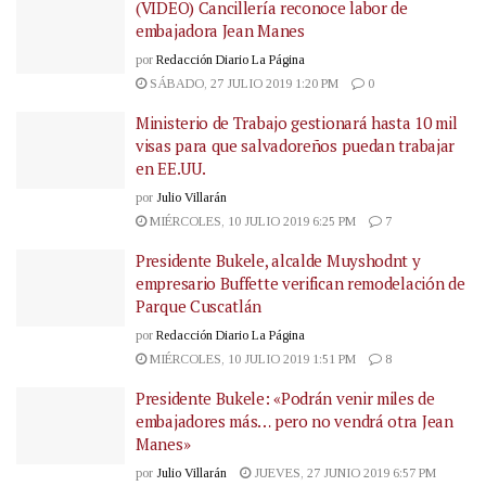
(VIDEO) Cancillería reconoce labor de
embajadora Jean Manes
por
Redacción Diario La Página
SÁBADO, 27 JULIO 2019 1:20 PM
0
Ministerio de Trabajo gestionará hasta 10 mil
visas para que salvadoreños puedan trabajar
en EE.UU.
por
Julio Villarán
MIÉRCOLES, 10 JULIO 2019 6:25 PM
7
Presidente Bukele, alcalde Muyshodnt y
empresario Buffette verifican remodelación de
Parque Cuscatlán
por
Redacción Diario La Página
MIÉRCOLES, 10 JULIO 2019 1:51 PM
8
Presidente Bukele: «Podrán venir miles de
embajadores más… pero no vendrá otra Jean
Manes»
por
Julio Villarán
JUEVES, 27 JUNIO 2019 6:57 PM